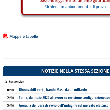
possono leggere interamente gli articoli
Richiedi un abbonamento di prova
Lista allegati PDF alla notizia
Mappe e tabelle
NOTIZIE NELLA STESSA SEZIONE
Successive
Rinnovabili e reti, bando Mase da un miliardo
10/10
Terna, da inizio 2026 al lavoro su revisione configurazione zo
09/10
Arera, la delibera di avvio dell'indagine sul mercato elettrico
09/10