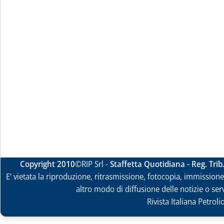
Copyright 2010
©RIP Srl -
Staffetta Quotidiana - Reg. Tri
E' vietata la riproduzione, ritrasmissione, fotocopia, immissione 
altro modo di diffusione delle notizie o ser
Rivista Italiana Petrol