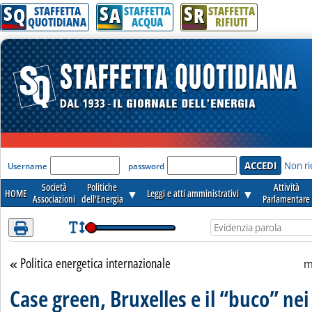
S
S
S
Attenzione! Esegui l'accesso per lèggere interamente la notizia.
Q
A
R
STAFFETTA
STAFFETTA
STAFFETTA
QUOTIDIANA
ACQUA
RIFIUTI
'Modulo Login per accedere'
Non ri
Username
password
Società
Politiche
Attività
HOME
▼
Leggi e atti amministrativi
▼
Associazioni
dell'Energia
Parlamentare
Politica energetica internazionale
Torna alla sezione
m
Case green, Bruxelles e il “buco” nei