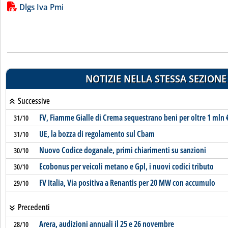
Lista allegati PDF alla notizia
Dlgs Iva Pmi
NOTIZIE NELLA STESSA SEZIONE
Successive
FV, Fiamme Gialle di Crema sequestrano beni per oltre 1 mln 
31/10
UE, la bozza di regolamento sul Cbam
31/10
Nuovo Codice doganale, primi chiarimenti su sanzioni
30/10
Ecobonus per veicoli metano e Gpl, i nuovi codici tributo
30/10
FV Italia, Via positiva a Renantis per 20 MW con accumulo
29/10
Precedenti
Arera, audizioni annuali il 25 e 26 novembre
28/10