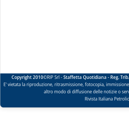
Copyright 2010
©RIP Srl -
Staffetta Quotidiana - Reg. Tri
E' vietata la riproduzione, ritrasmissione, fotocopia, immissione 
altro modo di diffusione delle notizie o ser
Rivista Italiana Petrol