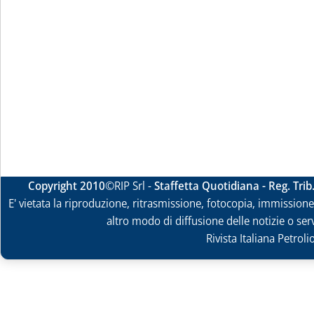
Copyright 2010
©RIP Srl -
Staffetta Quotidiana - Reg. Tri
E' vietata la riproduzione, ritrasmissione, fotocopia, immissione 
altro modo di diffusione delle notizie o ser
Rivista Italiana Petrol