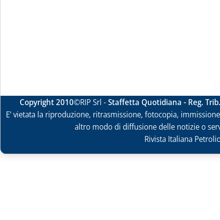
Copyright 2010
©RIP Srl -
Staffetta Quotidiana - Reg. Tri
E' vietata la riproduzione, ritrasmissione, fotocopia, immissione 
altro modo di diffusione delle notizie o ser
Rivista Italiana Petrol