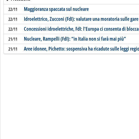
Maggioranza spaccata sul nucleare
22/11
Idroelettrico, Zucconi (FdI): valutare una moratoria sulle gare
22/11
Concessioni idroelettriche, FdI: l'Europa ci consenta di blocca
22/11
Nucleare, Rampelli (FdI): “in Italia non si farà mai più”
21/11
Aree idonee, Pichetto: sospensiva ha ricadute sulle leggi regi
21/11