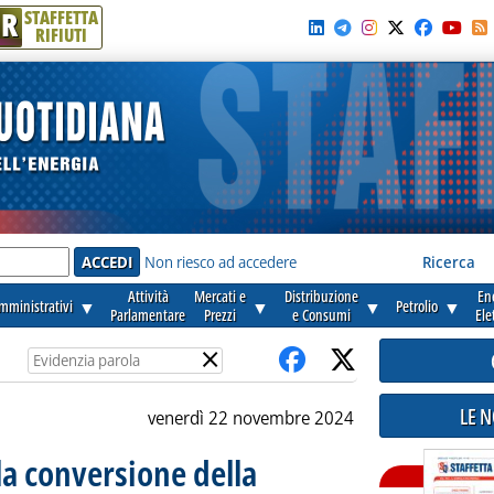
R
STAFFETTA
RIFIUTI
e'
Non riesco ad accedere
Ricerca
Attività
Mercati e
Distribuzione
En
amministrativi
▼
▼
▼
Petrolio
▼
Parlamentare
Prezzi
e Consumi
Ele
×
LE 
venerdì 22 novembre 2024
 la conversione della