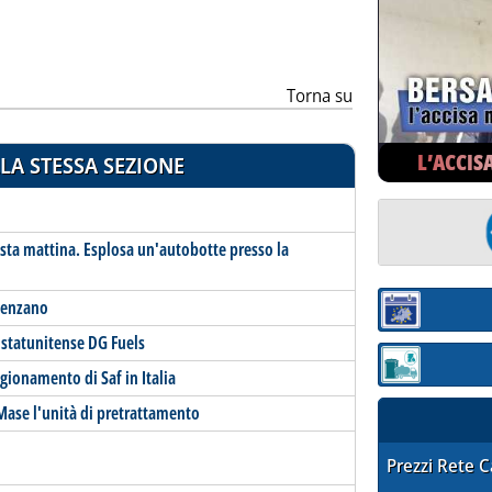
Torna su
L’ACCIS
LA STESSA SEZIONE
ta mattina. Esplosa un'autobotte presso la
alenzano
Sezione:
statunitense DG Fuels
Sezione: quotaz
igionamento di Saf in Italia
Mase l'unità di pretrattamento
STAFFETTA PRE
Prezzi Rete 