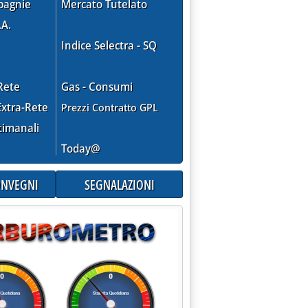
pagnie
Mercato Tutelato
.A.
Indice Selectra - SQ
Rete
Gas - Consumi
xtra-Rete
Prezzi Contratto GPL
timanali
Today@
CONVEGNI
SEGNALAZIONI