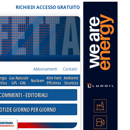
RICHIEDI ACCESSO GRATUITO
Abbonamenti
Contatti
ergia
Gas Naturale
Altre Fonti
Ambiente
Nucleare
ttrica
GPL - GNL
Efficienza
Sicurezza
COMMENTI - EDITORIALI
NOTIZIE GIORNO PER GIORNO