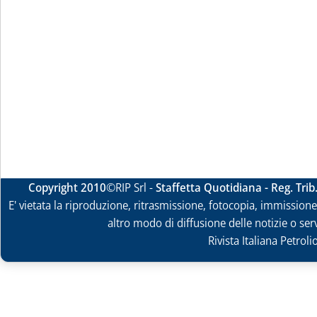
Copyright 2010
©RIP Srl -
Staffetta Quotidiana - Reg. Tri
E' vietata la riproduzione, ritrasmissione, fotocopia, immissione 
altro modo di diffusione delle notizie o ser
Rivista Italiana Petrol