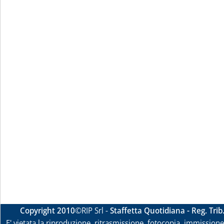
Copyright 2010
©RIP Srl -
Staffetta Quotidiana - Reg. Tri
E' vietata la riproduzione, ritrasmissione, fotocopia, immissione 