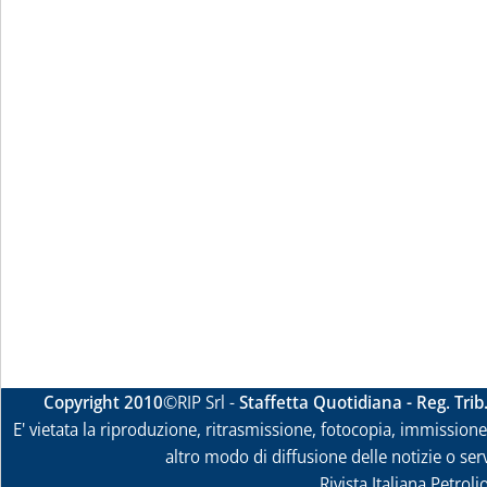
Copyright 2010
©RIP Srl -
Staffetta Quotidiana - Reg. Tri
E' vietata la riproduzione, ritrasmissione, fotocopia, immissione 
altro modo di diffusione delle notizie o ser
Rivista Italiana Petrol