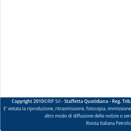
Copyright 2010
©RIP Srl -
Staffetta Quotidiana - Reg. Tri
E' vietata la riproduzione, ritrasmissione, fotocopia, immissione 
altro modo di diffusione delle notizie o ser
Rivista Italiana Petrol