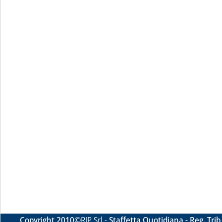
Copyright 2010
©RIP Srl -
Staffetta Quotidiana - Reg. Tri