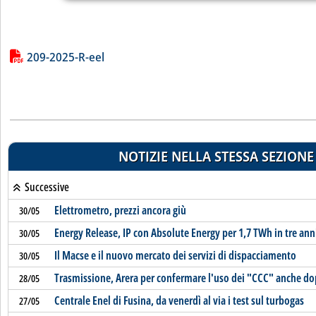
Lista allegati PDF alla notizia
209-2025-R-eel
NOTIZIE NELLA STESSA SEZIONE
Successive
Elettrometro, prezzi ancora giù
30/05
Energy Release, IP con Absolute Energy per 1,7 TWh in tre ann
30/05
Il Macse e il nuovo mercato dei servizi di dispacciamento
30/05
Trasmissione, Arera per confermare l'uso dei "CCC" anche do
28/05
Centrale Enel di Fusina, da venerdì al via i test sul turbogas
27/05