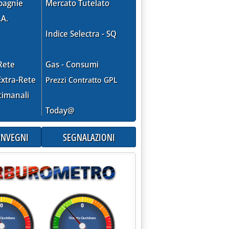
pagnie
Mercato Tutelato
.A.
Indice Selectra - SQ
Rete
Gas - Consumi
xtra-Rete
Prezzi Contratto GPL
timanali
Today@
CONVEGNI
SEGNALAZIONI