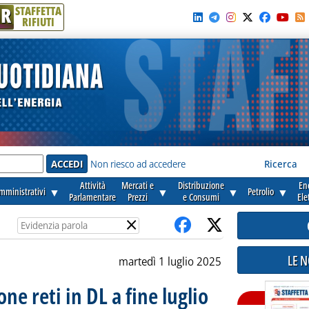
R
STAFFETTA
RIFIUTI
e'
Non riesco ad accedere
Ricerca
Attività
Mercati e
Distribuzione
En
amministrativi
▼
▼
▼
Petrolio
▼
Parlamentare
Prezzi
e Consumi
Ele
×
LE 
martedì 1 luglio 2025
ne reti in DL a fine luglio