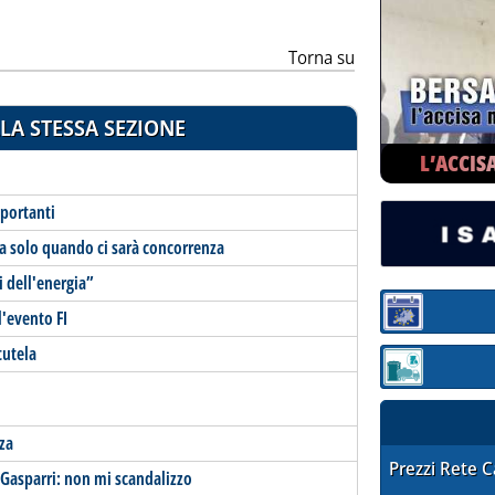
Torna su
LA STESSA SEZIONE
L’ACCIS
mportanti
ta solo quando ci sarà concorrenza
i dell'energia”
l'evento FI
Sezione:
tutela
Sezione: quotaz
za
STAFFETTA PRE
Prezzi Rete 
 Gasparri: non mi scandalizzo