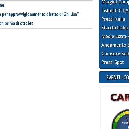
Margini Com
ina
Listini C.C.I.A
ro per approvvigionamento diretto di Gnl Usa”
Prezzi Italia
non prima di ottobre
Stacchi Italia
Medie Extra-
Andamento E
Chiusure Set
Prezzi Spot
EVENTI - 