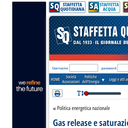
S
S
S
Attenzione! Esegui l'accesso per lèggere interamente la notizia.
Q
A
STAFFETTA
STAFFETTA
QUOTIDIANA
ACQUA
'Modulo Login per acceder
Username
password
Società
Politiche
HOME
▼
Leggi e atti 
Associazioni
dell'Energia
Politica energetica nazionale
Torna alla sezione
Gas release e saturazio