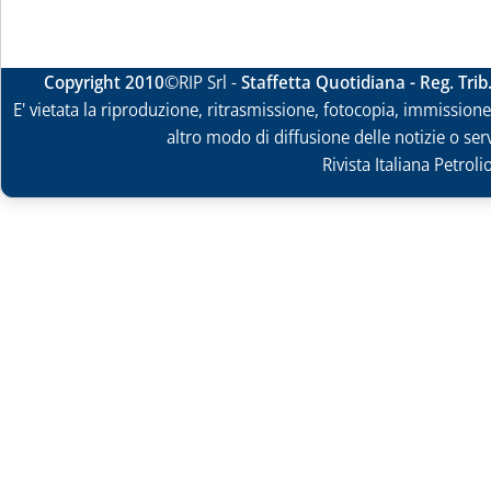
Copyright 2010
©RIP Srl -
Staffetta Quotidiana - Reg. Tri
E' vietata la riproduzione, ritrasmissione, fotocopia, immissione 
altro modo di diffusione delle notizie o ser
Rivista Italiana Petrol