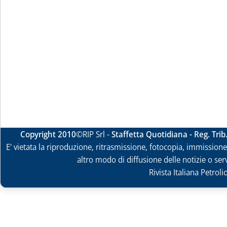
Copyright 2010
©RIP Srl -
Staffetta Quotidiana - Reg. Tri
E' vietata la riproduzione, ritrasmissione, fotocopia, immissione 
altro modo di diffusione delle notizie o ser
Rivista Italiana Petrol