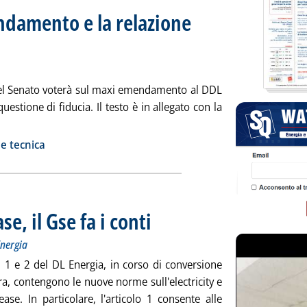
ndamento e la relazione
 alle 18.56.
el Senato voterà sul maxi emendamento al DDL
uestione di fiducia. Il testo è in allegato con la
zia: 'Manovra, il maxi emendamento e la relazione tecnica '
ia
e tecnica
se, il Gse fa i conti
. Sottotitolo: L'audizione del presidente Arrigon
. Pubblicata giovedì 21 dicembre 2023 alle 17.2
Energia
li 1 e 2 del DL Energia, in corso di conversione
a, contengono le nuove norme sull'electricity e
ease. In particolare, l'articolo 1 consente alle