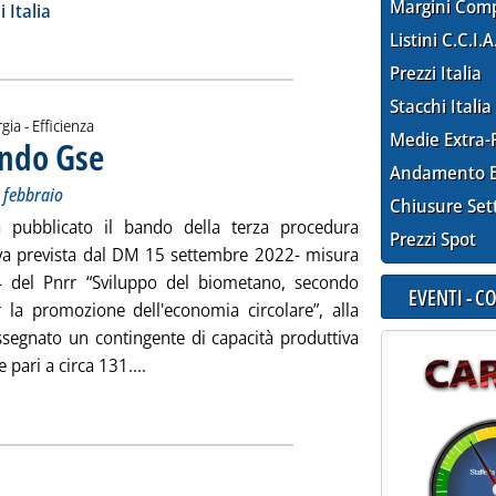
ia
Margini Com
 Italia
Listini C.C.I.A
Prezzi Italia
Stacchi Italia
gia - Efficienza
Medie Extra-
ando Gse
. Sottotitolo: Per i fondi Pnrr. Domande da domani al 20 febbraio
. Pubblicata giovedì 21 dicembre 2023 alle 16.13.
Andamento E
 febbraio
Chiusure Set
 pubblicato il bando della terza procedura
Prezzi Spot
va prevista dal DM 15 settembre 2022- misura
 del Pnrr “Sviluppo del biometano, secondo
EVENTI - 
er la promozione dell'economia circolare”, alla
ssegnato un contingente di capacità produttiva
Leggi tutta la notizia: 'Biometano, il terzo 
 pari a circa 131....
ia
e