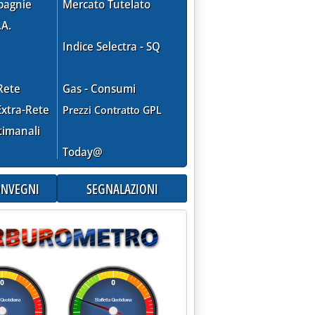
pagnie
Mercato Tutelato
.A.
Indice Selectra - SQ
Rete
Gas - Consumi
xtra-Rete
Prezzi Contratto GPL
timanali
Today@
CONVEGNI
SEGNALAZIONI
bando Gse '