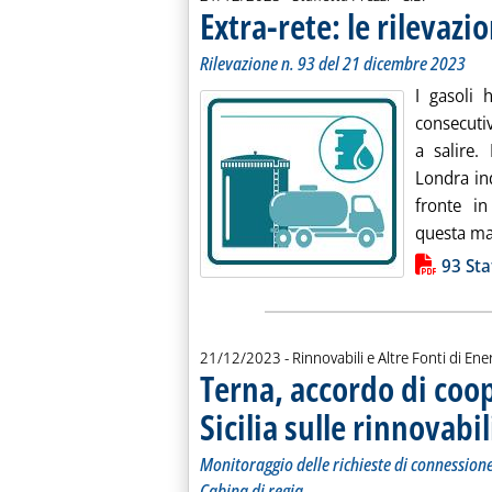
Extra-rete: le rilevazio
Rilevazione n. 93 del 21 dicembre 2023
I gasoli 
consecuti
a salire.
Londra in
fronte in
questa mat
Lista allegati PDF alla notiz
93 Sta
21/12/2023
- Rinnovabili e Altre Fonti di Ener
Terna, accordo di coo
Sicilia sulle rinnovabil
Monitoraggio delle richieste di connession
Cabina di regia