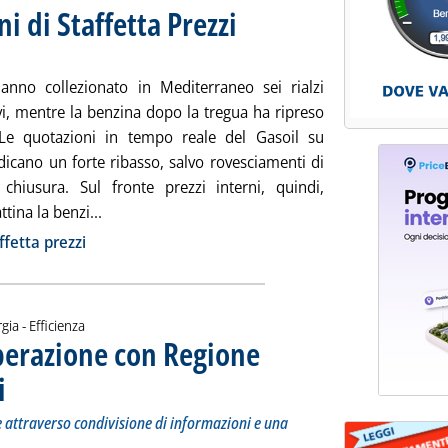
ni di Staffetta Prezzi
. Sottotitolo: Rilevazione n. 93 del 21 dicem
. Pubblicata giovedì 21 dicembre 2023 alle 1
hanno collezionato in Mediterraneo sei rialzi
vi, mentre la benzina dopo la tregua ha ripreso
 Le quotazioni in tempo reale del Gasoil su
dicano un forte ribasso, salvo rovesciamenti di
 chiusura. Sul fronte prezzi interni, quindi,
Leggi tutta la notizia: 'Extra-rete: le rilevazioni d
tina la benzi...
ia
ffetta prezzi
gia - Efficienza
perazione con Regione
i
. Sottotitolo: Monitoraggio delle richieste di connessione attraverso condivisione di informaz
. Pubblicata giovedì 21 dicembre 2023 alle 16.5.
e attraverso condivisione di informazioni e una