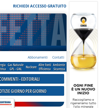
RICHIEDI ACCESSO GRATUITO
Abbonamenti
Contatti
ergia
Gas Naturale
Altre Fonti
Ambiente
Nucleare
ttrica
GPL - GNL
Efficienza
Sicurezza
COMMENTI - EDITORIALI
NOTIZIE GIORNO PER GIORNO