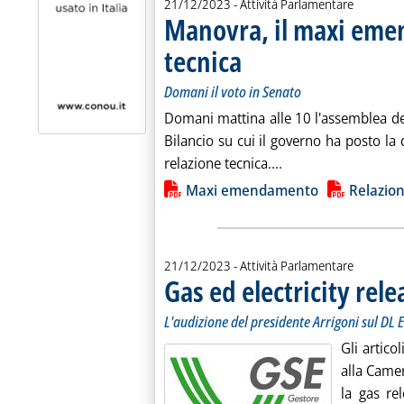
21/12/2023
- Attività Parlamentare
Manovra, il maxi eme
tecnica
. Sottotitolo: Domani il voto in Senato
. Pubblicata giovedì 21 dicembre 2023
Domani il voto in Senato
Domani mattina alle 10 l'assemblea d
Bilancio su cui il governo ha posto la q
Leggi tutta la noti
relazione tecnica....
Lista allegati PDF alla notiz
Maxi emendamento
Relazion
21/12/2023
- Attività Parlamentare
Gas ed electricity relea
L'audizione del presidente Arrigoni sul DL 
Gli artico
alla Camer
la gas rel