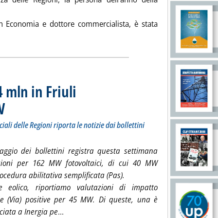
n Economia e dottore commercialista, è stata
eggi tutta la notizia: 'Anita Pili, persona dell'anno'
mln in Friuli
W
. Sottotitolo: La 532° puntata della rubrica sugli atti ufficiali delle Regioni riporta le notizie
. Pubblicata giovedì 21 dicembre 2023 alle 15.33.
iali delle Regioni riporta le notizie dai bollettini
raggio dei bollettini registra questa settimana
zioni per 162 MW fotovoltaici, di cui 40 MW
ocedura abilitativa semplificata (Pas).
e eolico, riportiamo valutazioni di impatto
e (Via) positive per 45 MW. Di queste, una è
Leggi tutta la notizia: 'Idrogeno, bando da 14
sciata a Inergia pe
...