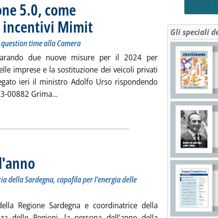
one 5.0, come
 incentivi Mimit
. Sottotitolo: Le risposte del ministro Urso ieri durant
. Pubblicata giovedì 21 dicembre 2023 alle 15.56.
Gli speciali d
il question time alla Camera
eparando due nuove misure per il 2024 per
lle imprese e la sostituzione dei veicoli privati
gato ieri il ministro Adolfo Urso rispondendo
Leggi tutta la notizia: 'Bonus auto e Transizi
e 3-00882 Grima...
ia
ll'anno
. Sottotitolo: Domani l'intervista all'assessore all'Industria della Sardegna, cap
. Pubblicata giovedì 21 dicembre 2023 alle 15.51.
ria della Sardegna, capofila per l'energia delle
a della Regione Sardegna e coordinatrice della
a delle Regioni, la persona dell'anno della