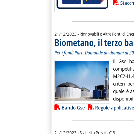
Lista allegati PDF alla notiz
Stacchi
21/12/2023
- Rinnovabili e Altre Fonti di Ener
Biometano, il terzo b
Per i fondi Pnrr. Domande da domani al 20
Il Gse ha
competiti
M2C2-I1.4
criteri p
quale è a
disponibile
Lista allegati PDF alla notiz
Bando Gse
Regole applicativ
di:
21/12/2023
- Staffetta Prezzi -
C.B.