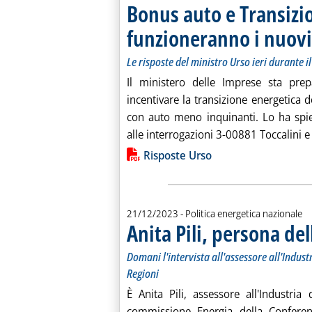
Bonus auto e Transizi
funzioneranno i nuovi
Le risposte del ministro Urso ieri durante 
Il ministero delle Imprese sta pr
incentivare la transizione energetica de
con auto meno inquinanti. Lo ha spie
alle interrogazioni 3-00881 Toccalini 
Lista allegati PDF alla notiz
Risposte Urso
21/12/2023
- Politica energetica nazionale
Anita Pili, persona de
Domani l'intervista all'assessore all'Indust
Regioni
È Anita Pili, assessore all'Industri
commissione Energia della Conferenz