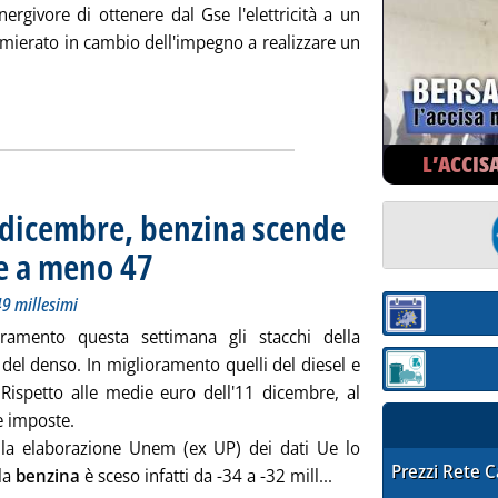
ergivore di ottenere dal Gse l'elettricità a un
lmierato in cambio dell'impegno a realizzare un
ed electricity release, il Gse fa i conti'
ia
L’ACCIS
8 dicembre, benzina scende
le a meno 47
. Sottotitolo: Risca sale a più 48 e denso scende a meno 49 mille
. Pubblicata giovedì 21 dicembre 2023 alle 16.43.
49 millesimi
Sezione:
ramento questa settimana gli stacchi della
del denso. In miglioramento quelli del diesel e
Sezione: quotaz
. Rispetto alle medie euro dell'11 dicembre, al
e imposte.
lla elaborazione Unem (ex UP) dei dati Ue lo
STAFFETTA PRE
Prezzi Rete 
Leggi tutta la notizi
la
benzina
è sceso infatti da -34 a -32 mill...