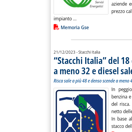
aziende en
prezzo ca
Leggi tutta la notizia: 'Gas 
impianto ...
Lista allegati PDF alla notiz
Memoria Gse
21/12/2023
- Stacchi Italia
“Stacchi Italia” del 1
a meno 32 e diesel sa
Risca sale a più 48 e denso scende a meno 
In peggio
benzina e 
del risca
netto dell
In base a
stacco del