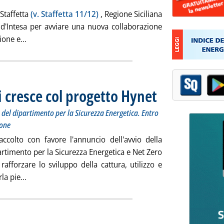
 Staffetta
(v. Staffetta 11/12)
, Regione Siciliana
d'Intesa per avviare una nuova collaborazione
Leggi tutta la notizia: 'Terna, accordo di cooperazione c
one e...
 cresce col progetto Hynet
. Sottotitolo: Dopo l'annunc
. Pubblicata giovedì 21 dice
 del dipartimento per la Sicurezza Energetica. Entro
ione
colto con favore l'annuncio dell'avvio della
partimento per la Sicurezza Energetica e Net Zero
afforzare lo sviluppo della cattura, utilizzo e
Leggi tutta la notizia: 'Ccs Gran Bretagna, Eni cresce c
la pie...