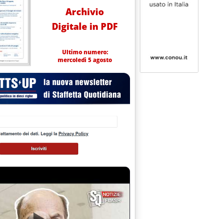
Archivio
Digitale in PDF
Ultimo numero:
mercoledì 5 agosto
i sul DL Energia
2.