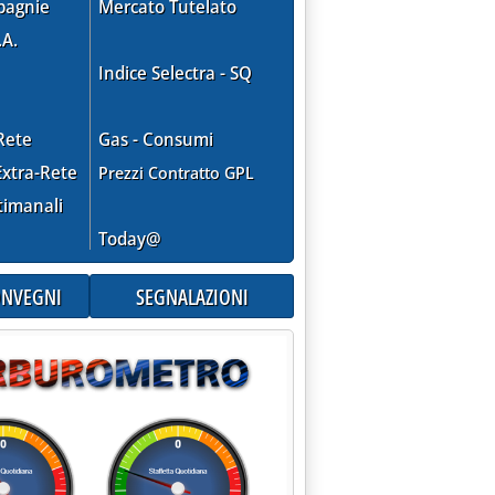
pagnie
Mercato Tutelato
.A.
Indice Selectra - SQ
Rete
Gas - Consumi
xtra-Rete
Prezzi Contratto GPL
timanali
Today@
CONVEGNI
SEGNALAZIONI