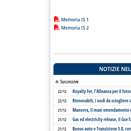
Lista allegati PDF alla notiz
Memoria IS 1
Memoria IS 2
NOTIZIE NEL
Successive
Royalty Fer, l'Alleanza per il foto
22/12
Rinnovabili, i nodi da sciogliere 
22/12
Manovra, il maxi emendamento e 
21/12
Gas ed electricity release, il Gse f
21/12
Bonus auto e Transizione 5.0, co
21/12