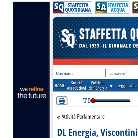
S
S
S
Attenzione! Esegui l'accesso per lèggere interamente la notizia.
Q
A
STAFFETTA
STAFFETTA
QUOTIDIANA
ACQUA
'Modulo Login per acceder
Username
password
Società
Politiche
HOME
▼
Leggi e atti 
Associazioni
dell'Energia
Attività Parlamentare
Torna alla sezione
DL Energia, Viscontini