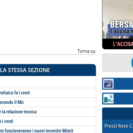
ia
L’ACCIS
Torna su
LA STESSA SEZIONE
Sezione:
voltaico fa i conti
Sezione: quotaz
secondo il Mic
la relazione tecnica
a i conti
STAFFETTA PRE
Prezzi Rete 
me funzioneranno i nuovi incentivi Mimit