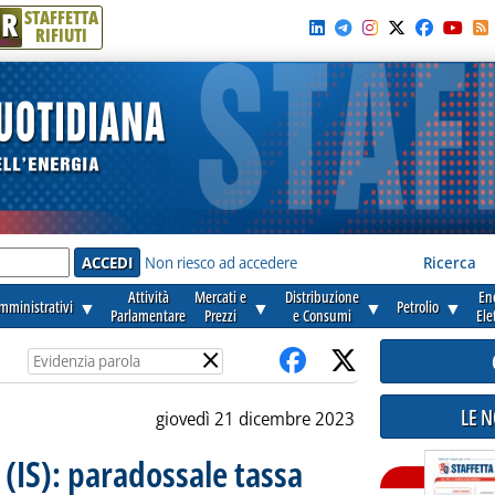
R
STAFFETTA
RIFIUTI
e'
Non riesco ad accedere
Ricerca
Attività
Mercati e
Distribuzione
En
amministrativi
▼
▼
▼
Petrolio
▼
Parlamentare
Prezzi
e Consumi
Ele
×
LE 
giovedì 21 dicembre 2023
 (IS): paradossale tassa