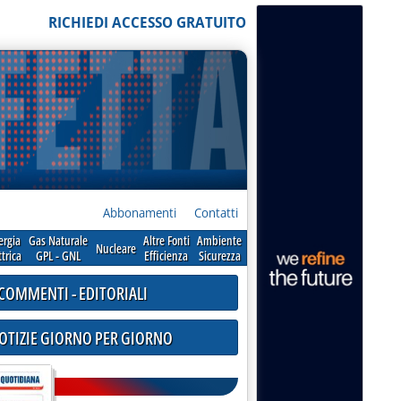
RICHIEDI ACCESSO GRATUITO
Abbonamenti
Contatti
ergia
Gas Naturale
Altre Fonti
Ambiente
Nucleare
ttrica
GPL - GNL
Efficienza
Sicurezza
COMMENTI - EDITORIALI
NOTIZIE GIORNO PER GIORNO