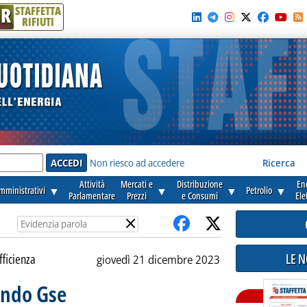
R
STAFFETTA
RIFIUTI
e'
Non riesco ad accedere
Ricerca
Attività
Mercati e
Distribuzione
En
amministrativi
▼
▼
▼
Petrolio
▼
Parlamentare
Prezzi
e Consumi
Ele
×
LE 
fficienza
giovedì 21 dicembre 2023
ando Gse