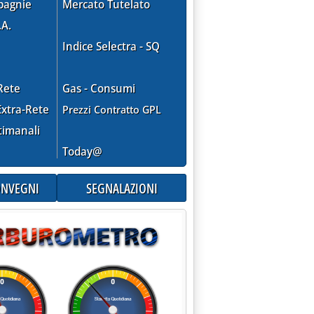
pagnie
Mercato Tutelato
.A.
Indice Selectra - SQ
Rete
Gas - Consumi
xtra-Rete
Prezzi Contratto GPL
timanali
Today@
CONVEGNI
SEGNALAZIONI