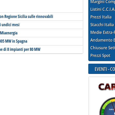
Margini Com
Listini C.C.I.A
n Regione Sicilia sulle rinnovabili
Prezzi Italia
mi undici mesi
Stacchi Italia
Medie Extra-
 Miaenergia
Andamento E
 305 MW in Spagna
Chiusure Set
ne di 8 impianti per 80 MW
Prezzi Spot
EVENTI - 