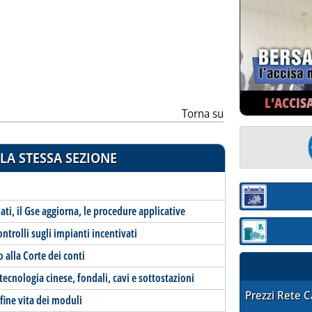
ia
L’ACCIS
Torna su
LA STESSA SEZIONE
Sezione:
i, il Gse aggiorna, le procedure applicative
ntrolli sugli impianti incentivati
Sezione: quotaz
 alla Corte dei conti
tecnologia cinese, fondali, cavi e sottostazioni
STAFFETTA PRE
Prezzi Rete 
 fine vita dei moduli