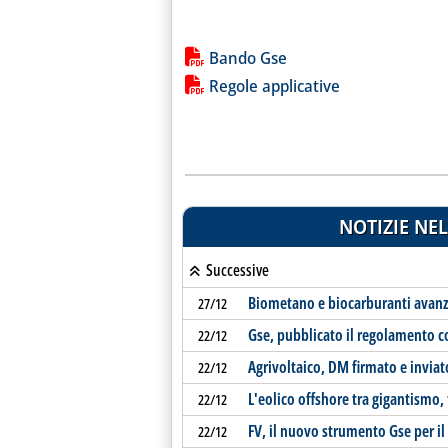
Lista allegati PDF alla notiz
Bando Gse
Regole applicative
NOTIZIE NEL
Successive
Biometano e biocarburanti avanzat
27/12
Gse, pubblicato il regolamento co
22/12
Agrivoltaico, DM firmato e inviato
22/12
L'eolico offshore tra gigantismo, 
22/12
FV, il nuovo strumento Gse per il
22/12