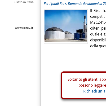
Per i fondi Pnrr. Domande da domani al 2
Il Gse h
competiti
M2C2-I1.
criteri p
quale è a
disponib
della quot
Soltanto gli
utenti abb
possono leggere 
Richiedi un 