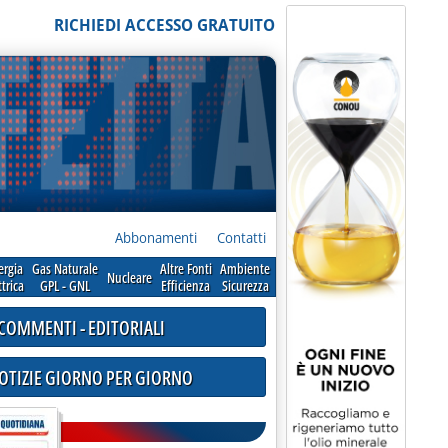
RICHIEDI ACCESSO GRATUITO
Abbonamenti
Contatti
ergia
Gas Naturale
Altre Fonti
Ambiente
Nucleare
ttrica
GPL - GNL
Efficienza
Sicurezza
COMMENTI - EDITORIALI
NOTIZIE GIORNO PER GIORNO