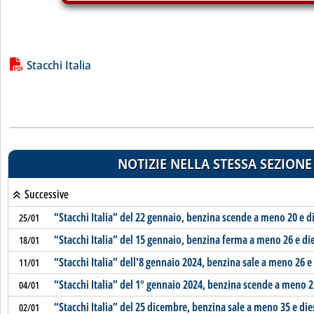
Lista allegati PDF alla notizia
Stacchi Italia
NOTIZIE NELLA STESSA SEZIONE
Successive
“Stacchi Italia” del 22 gennaio, benzina scende a meno 20 e d
25/01
“Stacchi Italia” del 15 gennaio, benzina ferma a meno 26 e di
18/01
“Stacchi Italia” dell'8 gennaio 2024, benzina sale a meno 26 
11/01
“Stacchi Italia” del 1° gennaio 2024, benzina scende a meno 2
04/01
“Stacchi Italia” del 25 dicembre, benzina sale a meno 35 e di
02/01