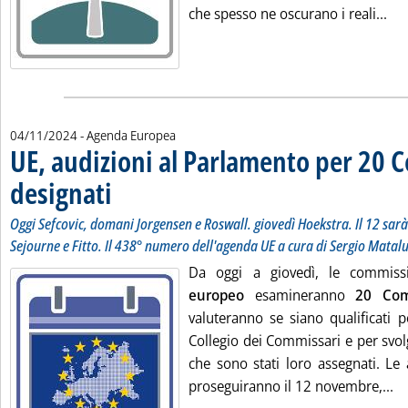
Leg
che spesso ne oscurano i reali...
04/11/2024
- Agenda Europea
UE, audizioni al Parlamento per 20 
designati
. Sottotitolo: Oggi Sefcovic, domani Jorgensen e Roswall. giovedì Hoe
. Pubblicata lunedì 04 novembre 2024 alle 13.32.
Oggi Sefcovic, domani Jorgensen e Roswall. giovedì Hoekstra. Il 12 sarà 
Sejourne e Fitto. Il 438° numero dell'agenda UE a cura di Sergio Matalu
Da oggi a giovedì, le commis
europeo
esamineranno
20 Com
valuteranno se siano qualificati 
Collegio dei Commissari e per svolg
che sono stati loro assegnati. Le
Le
proseguiranno il 12 novembre,...