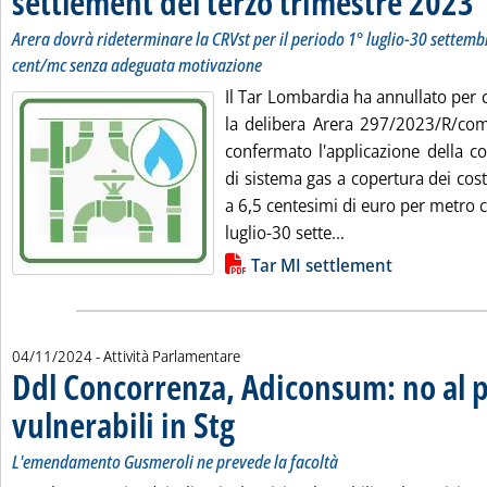
settlement del terzo trimestre 2023
Arera dovrà rideterminare la CRVst per il periodo 1° luglio-30 settem
cent/mc senza adeguata motivazione
Il Tar Lombardia ha annullato per 
la delibera Arera 297/2023/R/com 
confermato l'applicazione della c
di sistema gas a copertura dei cost
a 6,5 centesimi di euro per metro c
Leggi tutta la not
luglio-30 sette...
Lista allegati PDF alla notizia
Tar MI settlement
04/11/2024
- Attività Parlamentare
Ddl Concorrenza, Adiconsum: no al p
vulnerabili in Stg
. Sottotitolo: L'emendamento Gusmeroli ne preve
. Pubblicata lunedì 04 novembre 2024 alle 12.39
L'emendamento Gusmeroli ne prevede la facoltà