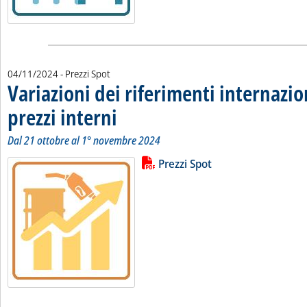
04/11/2024
- Prezzi Spot
Variazioni dei riferimenti internazio
prezzi interni
. Sottotitolo: Dal 21 ottobre al 1° novembre 2024
. Pubblicata lunedì 04 novembre 2024 alle 9.49.
Dal 21 ottobre al 1° novembre 2024
Lista allegati PDF alla notizia
Leggi tutta la notizia: 'Variazioni 
Prezzi Spot