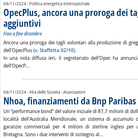
04/11/2024
- Politica energetica internazionale
OpecPlus, ancora una proroga dei ta
aggiuntivi
. Sottotitolo: Fino a fine dicembre
. Pubblicata lunedì 04 novembre 2024 alle 14.8.
Fino a fine dicembre
Ancora una proroga dei tagli volontari alla produzione di greg
dell'OpecPlus
(v. Staffetta 02/10)
.
In una nota diffusa ieri, il segretariato dell'Opec ha annunci
Leggi tutta la notizia: 'OpecPlus, ancora una proro
dell'OpecP...
04/11/2024
- Vita delle Società - Associazioni
Nhoa, finanziamenti da Bnp Paribas 
Un “performance bond” del valore iniziale di 87,7 milioni di dolla
località dell'Australia Meridionale, un sistema di accumulo d
garanzie commerciali per 4 milioni di sterline inglesi pe
Leggi tutta la n
Bretagna. Sono i due interventi di sostegno al...