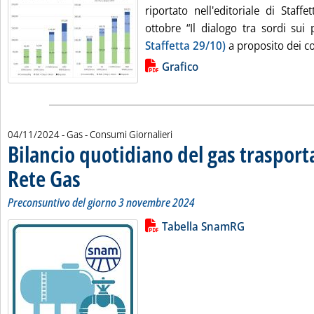
riportato nell'editoriale di Staff
ottobre “Il dialogo tra sordi sui 
Staffetta 29/10)
a proposito dei cos
Lista allegati PDF alla notizia
Grafico
04/11/2024
- Gas - Consumi Giornalieri
Bilancio quotidiano del gas traspor
Rete Gas
. Sottotitolo: Preconsuntivo del giorno 3 novembre 2024
. Pubblicata lunedì 04 novembre 2024 alle 11.28.
Preconsuntivo del giorno 3 novembre 2024
Lista allegati PDF alla notizia
Leggi tutta la notizia: 'Bilancio 
Tabella SnamRG