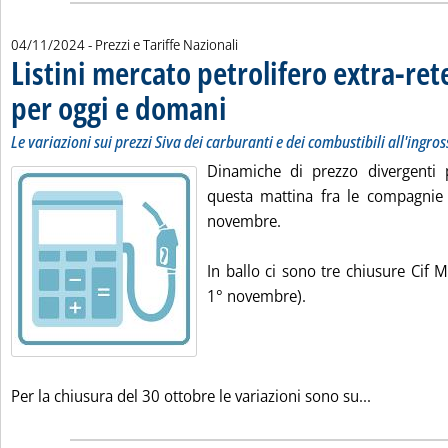
04/11/2024
- Prezzi e Tariffe Nazionali
Listini mercato petrolifero extra-ret
per oggi e domani
. Sottotitolo: Le variazioni sui prezzi Siva dei 
. Pubblicata lunedì 04 novembre 2024 alle 8.4
Le variazioni sui prezzi Siva dei carburanti e dei combustibili all'ingro
Dinamiche di prezzo divergenti p
questa mattina fra le compagnie c
novembre.
In ballo ci sono tre chiusure Cif 
1° novembre).
Leggi tutta
Per la chiusura del 30 ottobre le variazioni sono su...