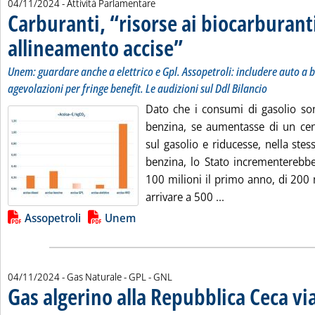
04/11/2024
- Attività Parlamentare
Carburanti, “risorse ai biocarburant
allineamento accise”
. Sottotitolo: Unem: guardare anche a el
. Pubblicata lunedì 04 novembre 2024 a
Unem: guardare anche a elettrico e Gpl. Assopetroli: includere auto a 
agevolazioni per fringe benefit. Le audizioni sul Ddl Bilancio
Dato che i consumi di gasolio sono
benzina, se aumentasse di un cent
sul gasolio e riducesse, nella stes
benzina, lo Stato incrementerebbe
100 milioni il primo anno, di 200 
Leggi tutta la not
arrivare a 500 ...
Lista allegati PDF alla notizia
Assopetroli
Unem
04/11/2024
- Gas Naturale - GPL - GNL
Gas algerino alla Repubblica Ceca via