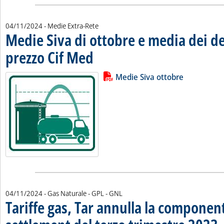
04/11/2024
- Medie Extra-Rete
Medie Siva di ottobre e media dei de
prezzo Cif Med
. Pubblicata lunedì 04 novembre 2024 alle 12.48.
Lista allegati PDF alla notizia
Leggi tutta la notizia: 'Medie Siv
Medie Siva ottobre
04/11/2024
- Gas Naturale - GPL - GNL
Tariffe gas, Tar annulla la componen
. 
. 