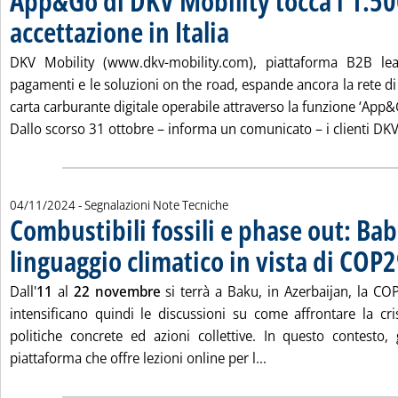
App&Go di DKV Mobility tocca i 1.50
accettazione in Italia
. Pubblicata lunedì 04 novembre 2024 a
DKV Mobility (www.dkv-mobility.com), piattaforma B2B le
pagamenti e le soluzioni on the road, espande ancora la rete di
carta carburante digitale operabile attraverso la funzione ‘App&
Dallo scorso 31 ottobre – informa un comunicato – i clienti DKV
04/11/2024
- Segnalazioni Note Tecniche
Combustibili fossili e phase out: Bab
linguaggio climatico in vista di COP
Dall'
11
al
22 novembre
si terrà a Baku, in Azerbaijan, la COP
intensificano quindi le discussioni su come affrontare la cris
politiche concrete ed azioni collettive. In questo contesto, 
Leggi tutta la notizi
piattaforma che offre lezioni online per l...