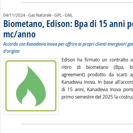
04/11/2024
- Gas Naturale - GPL - GNL
Biometano, Edison: Bpa di 15 anni p
mc/anno
. Sottotitolo: Accordo con Kanadevia Inova per offrire ai propri client
. Pubblicata lunedì 04 novembre 2024 alle 12.27.
Accordo con Kanadevia Inova per offrire ai propri clienti energivori g
d'origine
Edison ha firmato un contratto a
ritiro di biometano (Bpa, b
agreement) prodotto da scarti ag
Kanadevia Inova. In base all'acco
di 15 anni, Kanadevia Inova porte
primo semestre del 2025 la costruzi