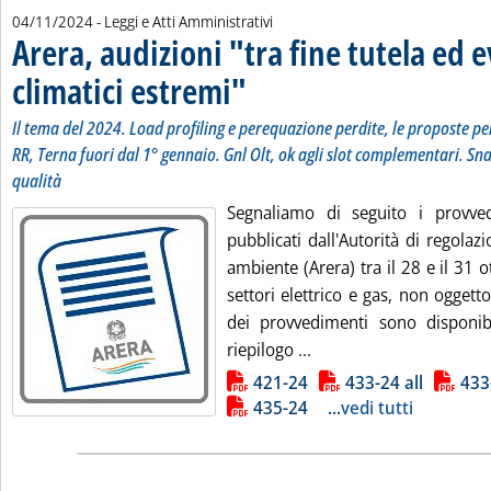
04/11/2024
- Leggi e Atti Amministrativi
Arera, audizioni "tra fine tutela ed 
climatici estremi"
. Sottotitolo: Il tema del 2024. Load profiling
. Pubblicata lunedì 04 novembre 2024 alle 13.
Il tema del 2024. Load profiling e perequazione perdite, le proposte pe
RR, Terna fuori dal 1° gennaio. Gnl Olt, ok agli slot complementari. S
qualità
Segnaliamo di seguito i provve
pubblicati dall'Autorità di regolazi
ambiente (Arera) tra il 28 e il 31 o
settori elettrico e gas, non oggetto 
dei provvedimenti sono disponibil
Leggi tutta la notizia: 
riepilogo ...
Lista allegati PDF alla notizia
421-24
433-24 all
433
435-24
...
vedi tutti