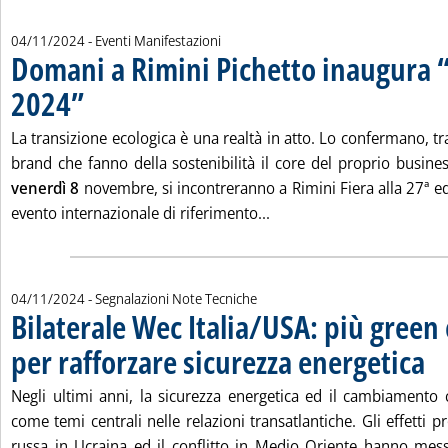
04/11/2024
- Eventi Manifestazioni
Domani a Rimini Pichetto inaugura
2024”
. Pubblicata lunedì 04 novembre 2024 alle 17.16.
La transizione ecologica è una realtà in atto. Lo confermano, tra 
brand che fanno della sostenibilità il core del proprio busine
venerdì 8
novembre, si incontreranno a Rimini Fiera alla 27ª e
Leggi tutta la notizia: 
evento internazionale di riferimento...
04/11/2024
- Segnalazioni Note Tecniche
Bilaterale Wec Italia/USA: più green 
per rafforzare sicurezza energetica
. Pu
Negli ultimi anni, la sicurezza energetica ed il cambiamento
come temi centrali nelle relazioni transatlantiche. Gli effetti p
russa in Ucraina ed il conflitto in Medio Oriente hanno mess