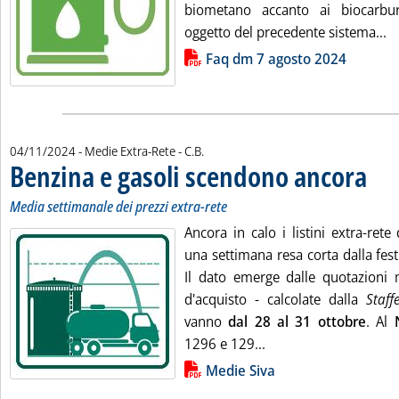
biometano accanto ai biocarbura
Le
oggetto del precedente sistema...
Lista allegati PDF alla notizia
Faq dm 7 agosto 2024
di:
04/11/2024
- Medie Extra-Rete -
C.B.
Benzina e gasoli scendono ancora
. Sottot
. Pubbl
Media settimanale dei prezzi extra-rete
Ancora in calo i listini extra-rete
una settimana resa corta dalla fes
Il dato emerge dalle quotazioni
d'acquisto - calcolate dalla
Staff
vanno
dal 28 al 31 ottobre
. Al
Leggi tutta la notizi
1296 e 129...
Lista allegati PDF alla notizia
Medie Siva