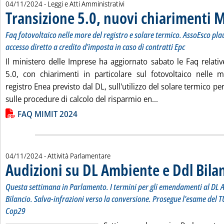
04/11/2024
- Leggi e Atti Amministrativi
Transizione 5.0, nuovi chiarimenti 
Faq fotovoltaico nelle more del registro e solare termico. AssoEsco pla
accesso diretto a credito d'imposta in caso di contratti Epc
Il ministero delle Imprese ha aggiornato sabato le Faq relativ
5.0, con chiarimenti in particolare sul fotovoltaico nelle 
registro Enea previsto dal DL, sull'utilizzo del solare termico p
Leggi tutta la noti
sulle procedure di calcolo del risparmio en...
Lista allegati PDF alla notizia
FAQ MIMIT 2024
04/11/2024
- Attività Parlamentare
Audizioni su DL Ambiente e Ddl Bila
Questa settimana in Parlamento. I termini per gli emendamenti al DL A
Bilancio. Salva-infrazioni verso la conversione. Prosegue l'esame del T
Cop29