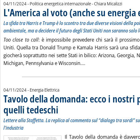
di:
04/11/2024
- Politica energetica internazionale -
Chiara Micalizzi
L'America al voto (anche su energia 
La sfida tra Harris e Trump è lo scontro tra due diverse visioni della pol
ambientale, ma a decidere il futuro degli Stati Uniti non saranno solo l
Too close to call
: è impossibile prevedere chi sarà il prossimo
Uniti. Quella tra Donald Trump e Kamala Harris sarà una sfida 
giocherà soprattutto nei sette Stati in bilico: Arizona, Georgia,
Leggi tutta la notizia: '
Michigan, Pennsylvania e Wisconsin....
04/11/2024
- Energia Elettrica
Tavolo della domanda: ecco i nostri p
quelli tedeschi
. Sottotitolo: Lettere alla Staffetta. La replica al comme
. Pubblicata lunedì 04 novembre 2024 alle 11.58.
Lettere alla Staffetta. La replica al commento sul “dialogo tra sordi” su
l'industria
Il Tavolo della domanda è davver