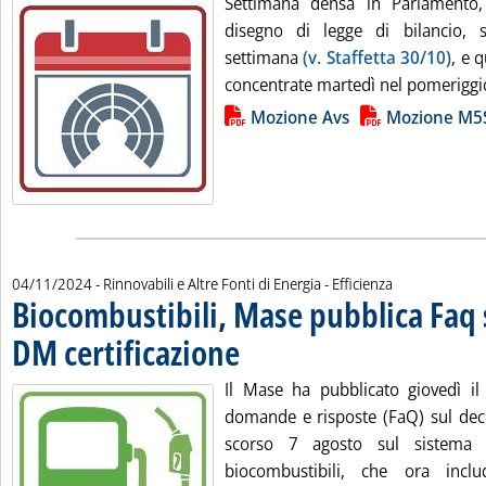
Settimana densa in Parlamento, 
disegno di legge di bilancio, 
settimana
(v. Staffetta 30/10)
, e 
concentrate martedì nel pomeriggio
Lista allegati PDF alla notizia
Mozione Avs
Mozione M5
04/11/2024
- Rinnovabili e Altre Fonti di Energia - Efficienza
Biocombustibili, Mase pubblica Faq
DM certificazione
. Pubblicata lunedì 04 novembre 2024 alle 13.1
Il Mase ha pubblicato giovedì i
domande e risposte (FaQ) sul decr
scorso 7 agosto sul sistema d
biocombustibili, che ora inc