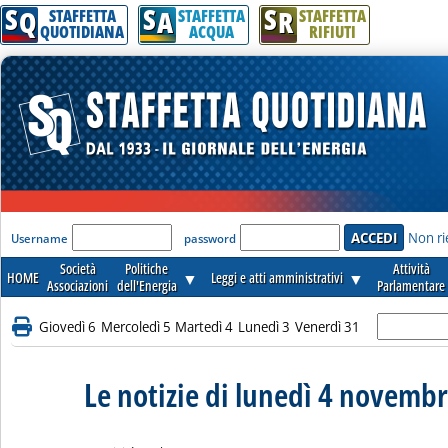
S
S
S
Q
A
R
STAFFETTA
STAFFETTA
STAFFETTA
QUOTIDIANA
ACQUA
RIFIUTI
'Modulo Login per accedere'
Non ri
Username
password
Società
Politiche
Attività
HOME
▼
Leggi e atti amministrativi
▼
Associazioni
dell'Energia
Parlamentare
Giovedì 6
Mercoledì 5
Martedì 4
Lunedì 3
Venerdì 31
Le notizie di lunedì 4 novemb