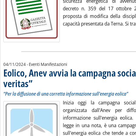
sicurezza energetica di avvenu
decreto n. 359 del 17 ottobre 
proposta di modifica della discip
capacità presentata da Terna. Si trat
04/11/2024
- Eventi Manifestazioni
Eolico, Anev avvia la campagna socia
veritas”
. Sottotitolo: “Per la diffusione di una corretta informazione sull'energia
. Pubblicata lunedì 04 novembre 2024 alle 13.33.
“Per la diffusione di una corretta informazione sull'energia eolica”
Inizia oggi la campagna social
organizzata dall'Anev per dif
informazione sull'energia eolica. 
legge in una nota, è una campagna
sull'energia eolica che tende a co