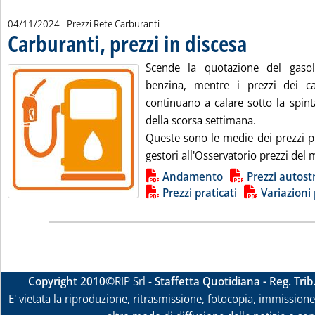
04/11/2024
- Prezzi Rete Carburanti
Carburanti, prezzi in discesa
. Pubblicata lunedì 
Scende la quotazione del gasoli
benzina, mentre i prezzi dei c
continuano a calare sotto la spinta 
della scorsa settimana.
Queste sono le medie dei prezzi pr
gestori all'Osservatorio prezzi del 
Lista allegati PDF alla notizia
Andamento
Prezzi autost
Prezzi praticati
Variazioni 
Copyright 2010
©RIP Srl -
Staffetta Quotidiana - Reg. Tri
E' vietata la riproduzione, ritrasmissione, fotocopia, immissione 