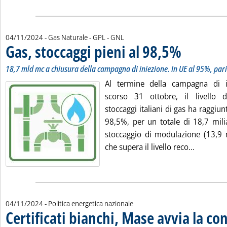
04/11/2024
- Gas Naturale - GPL - GNL
Gas, stoccaggi pieni al 98,5%
. Sottotitolo: 18,7
. Pubblicata luned
18,7 mld mc a chiusura della campagna di iniezione. In UE al 95%, par
Al termine della campagna di i
scorso 31 ottobre, il livello 
stoccaggi italiani di gas ha raggiu
98,5%, per un totale di 18,7 milia
stoccaggio di modulazione (13,9 m
Leggi tut
che supera il livello reco...
04/11/2024
- Politica energetica nazionale
Certificati bianchi, Mase avvia la co