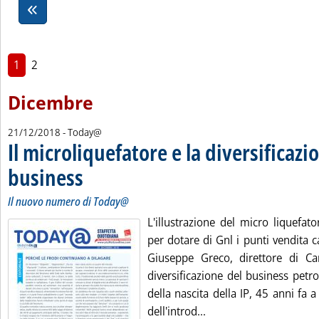
1
2
Dicembre
21/12/2018
- Today@
Il microliquefatore e la diversificazi
business
. Sottotitolo: Il nuovo numero di Today@
. Pubblicata venerdì 21 dicembre 2018 alle 14.20.
Il nuovo numero di Today@
L'illustrazione del micro liquefat
per dotare di Gnl i punti vendita ca
Giuseppe Greco, direttore di Ca
diversificazione del business petrol
della nascita della IP, 45 anni fa 
Leggi tutta la notizia:
dell'introd...