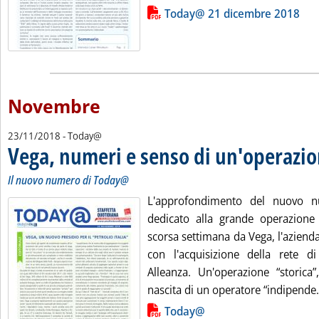
Lista allegati PDF alla notizia
Today@ 21 dicembre 2018
Novembre
23/11/2018
- Today@
Vega, numeri e senso di un'operazio
Il nuovo numero di Today@
L'approfondimento del nuovo 
dedicato alla grande operazione
scorsa settimana da Vega, l'azienda 
con l'acquisizione della rete d
Alleanza. Un'operazione “storica
nascita di un operatore “indipende.
Lista allegati PDF alla notizia
Today@