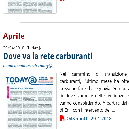
Aprile
20/04/2018
- Today@
Dove va la rete carburanti
. Sottotitolo: Il nuovo nu
. Pubblicata venerdì 20 ap
Il nuovo numero di Today@
Nel cammino di transizione d
carburanti, l'ultimo mese ha offe
possono fare da segnavia. Se non a
di dove siamo e delle tendenze e 
vanno consolidando. A partire dall
Leggi t
di Eni, con l'intervento dell...
Lista allegati PDF alla notizia
Oil&nonOil 20-4-2018