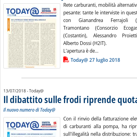
Rete carburanti, mobilità alternativ
pesante: tante le interviste in qu
con Gianandrea Ferrajoli (
Tramontano (Consorzio Ecogas
(Costantin), Alessandro Proiett
Alberto Dossi (H2IT).
Leggi tutta la no
L'apertura è de...
Lista allegati PDF alla notizia
Today@ 27 luglio 2018
13/07/2018
- Today@
Il dibattito sulle frodi riprende quot
Il nuovo numero di Today@
Con il rinvio della fatturazione ele
di carburanti alla pompa, ha ripre
sull'illegalità nella distribuzione: 