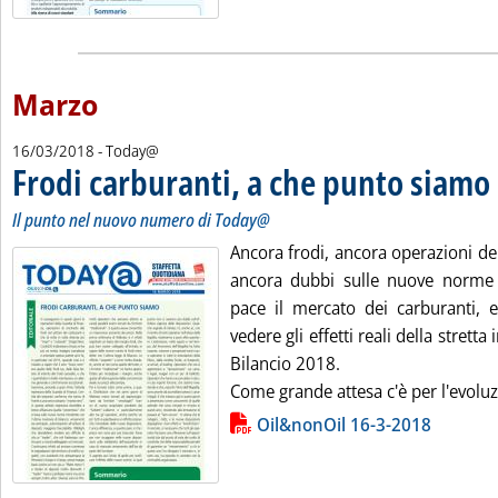
Marzo
16/03/2018
- Today@
Frodi carburanti, a che punto siamo
.
.
Il punto nel nuovo numero di Today@
Ancora frodi, ancora operazioni de
ancora dubbi sulle nuove norme 
pace il mercato dei carburanti, e
vedere gli effetti reali della strett
Bilancio 2018.
Come grande attesa c'è per l'evoluz
Lista allegati PDF alla notizia
Oil&nonOil 16-3-2018