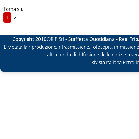
Torna su...
1
2
Copyright 2010
©RIP Srl -
Staffetta Quotidiana - Reg. Tri
E' vietata la riproduzione, ritrasmissione, fotocopia, immissione 
altro modo di diffusione delle notizie o ser
Rivista Italiana Petrol