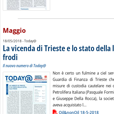
Maggio
18/05/2018
- Today@
La vicenda di Trieste e lo stato della l
frodi
. Sottotitolo: Il nuovo numero di Today@
. Pubblicata venerdì 18 maggio 2018 alle 19.57.
Il nuovo numero di Today@
Non è certo un fulmine a ciel ser
Guardia di Finanza di Trieste che
misure di custodia cautelare nei c
Petrolifera Italiana (Pasquale Fo
e Giuseppe Della Rocca), la societ
Leggi tutta la n
aveva acquistato l...
Lista allegati PDF alla notizia
Oil&nonOil 18-5-2018