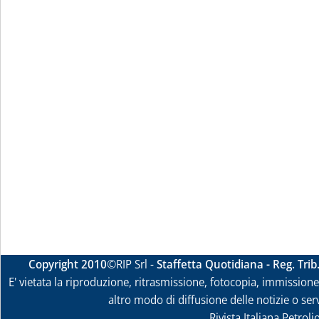
Copyright 2010
©RIP Srl -
Staffetta Quotidiana - Reg. Tri
E' vietata la riproduzione, ritrasmissione, fotocopia, immissione 
altro modo di diffusione delle notizie o ser
Rivista Italiana Petrol