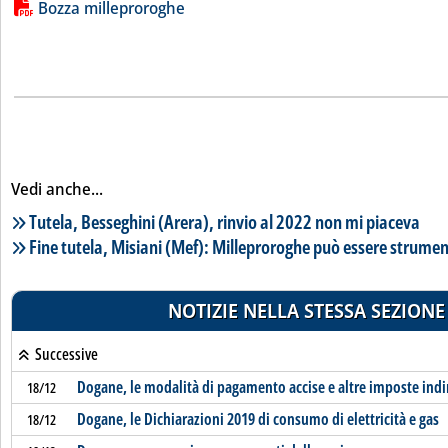
Lista allegati PDF alla notizia
Bozza milleproroghe
Vedi anche...
Lista notizie correlate
Tutela, Besseghini (Arera), rinvio al 2022 non mi piaceva
Fine tutela, Misiani (Mef): Milleproroghe può essere strumen
NOTIZIE NELLA STESSA SEZIONE
Successive
Dogane, le modalità di pagamento accise e altre imposte indi
18/12
Dogane, le Dichiarazioni 2019 di consumo di elettricità e gas
18/12