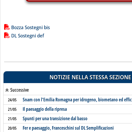
Lista allegati PDF alla notizia
Bozza Sostegni bis
DL Sostegni def
NOTIZIE NELLA STESSA SEZIONE
Successive
Snam con l'Emilia Romagna per idrogeno, biometano ed effic
24/05
Il paesaggio della ripresa
21/05
Spunti per una transizione dal basso
21/05
Fer e paesaggio, Franceschini sul DL Semplificazioni
20/05