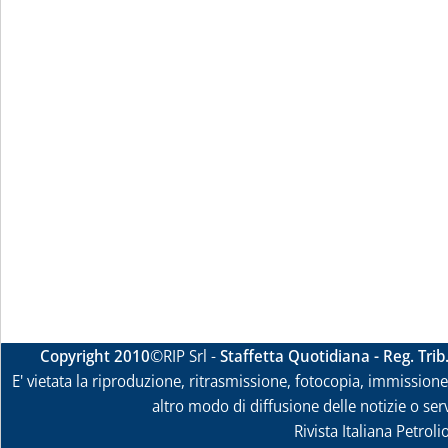
Copyright 2010
©RIP Srl -
Staffetta Quotidiana - Reg. Tri
E' vietata la riproduzione, ritrasmissione, fotocopia, immissione 
altro modo di diffusione delle notizie o ser
Rivista Italiana Petrol