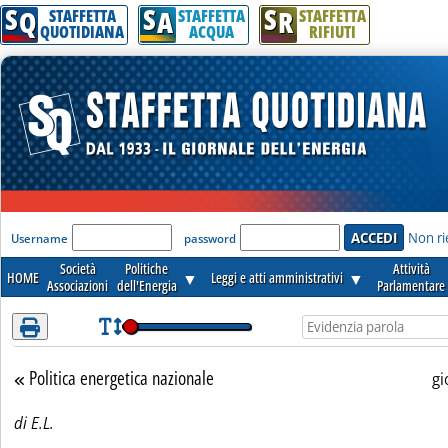
S
S
S
Attenzione! Esegui l'accesso per lèggere interamente la notizia.
Q
A
R
STAFFETTA
STAFFETTA
STAFFETTA
QUOTIDIANA
ACQUA
RIFIUTI
'Modulo Login per accedere'
Non ri
Username
password
Società
Politiche
Attività
HOME
▼
Leggi e atti amministrativi
▼
Associazioni
dell'Energia
Parlamentare
Politica energetica nazionale
Torna alla sezione
gi
di E.L.