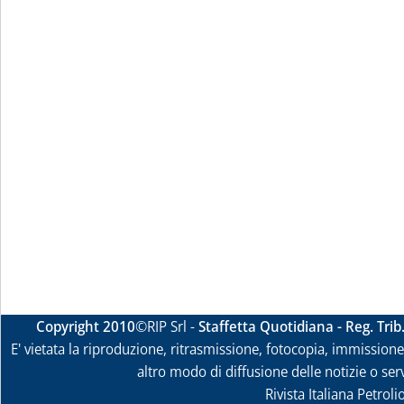
Copyright 2010
©RIP Srl -
Staffetta Quotidiana - Reg. Tri
E' vietata la riproduzione, ritrasmissione, fotocopia, immissione 
altro modo di diffusione delle notizie o ser
Rivista Italiana Petrol