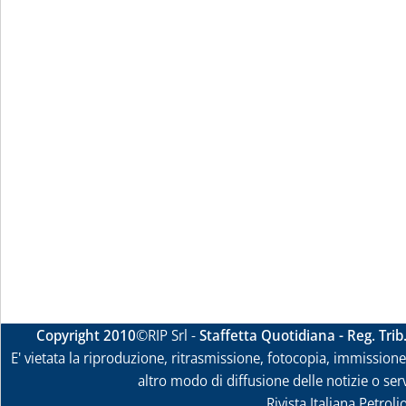
Copyright 2010
©RIP Srl -
Staffetta Quotidiana - Reg. Tri
E' vietata la riproduzione, ritrasmissione, fotocopia, immissione 
altro modo di diffusione delle notizie o ser
Rivista Italiana Petrol