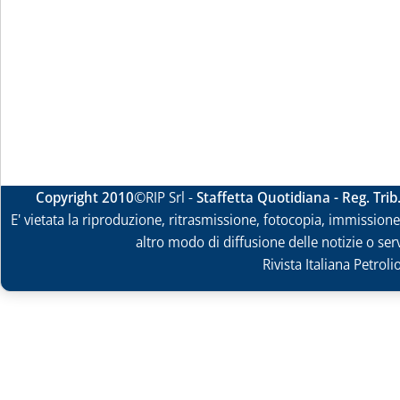
Copyright 2010
©RIP Srl -
Staffetta Quotidiana - Reg. Tri
E' vietata la riproduzione, ritrasmissione, fotocopia, immissione 
altro modo di diffusione delle notizie o ser
Rivista Italiana Petrol