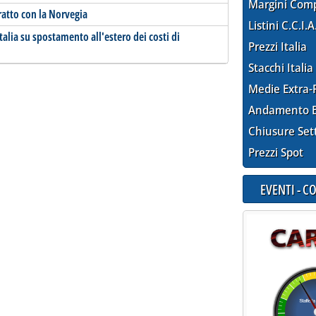
Margini Com
atto con la Norvegia
Listini C.C.I.A
Italia su spostamento all'estero dei costi di
Prezzi Italia
Stacchi Italia
Medie Extra-
Andamento E
Chiusure Set
Prezzi Spot
EVENTI - 