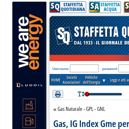
S
S
S
Attenzione! Esegui l'accesso per lèggere interamente la notizia.
Q
A
STAFFETTA
STAFFETTA
QUOTIDIANA
ACQUA
'Modulo Login per acceder
Username
password
Società
Politiche
HOME
▼
Leggi e atti 
Associazioni
dell'Energia
Gas Naturale - GPL - GNL
Torna alla sezione
Gas, IG Index Gme per