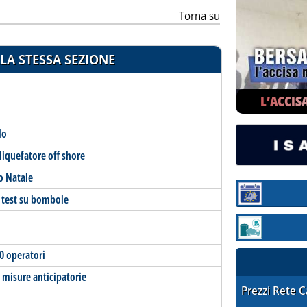
Torna su
LA STESSA SEZIONE
L’ACCIS
lo
liquefatore off shore
o Natale
Sezione:
r test su bombole
Sezione: quotaz
10 operatori
 misure anticipatorie
STAFFETTA PRE
Prezzi Rete 