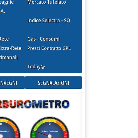
pagnie
Mercato Tutelato
.A.
Indice Selectra - SQ
Rete
Gas - Consumi
xtra-Rete
Prezzi Contratto GPL
timanali
Today@
CONVEGNI
SEGNALAZIONI