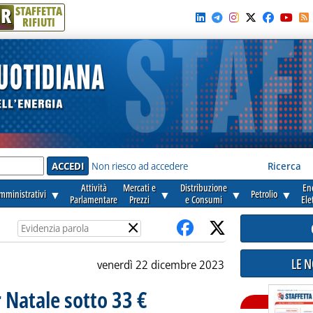
R
STAFFETTA
RIFIUTI
e'
Non riesco ad accedere
Ricerca
Attività
Mercati e
Distribuzione
En
amministrativi
▼
▼
▼
Petrolio
▼
Parlamentare
Prezzi
e Consumi
Ele
×
LE 
venerdì 22 dicembre 2023
 Natale sotto 33 €