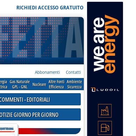
RICHIEDI ACCESSO GRATUITO
Abbonamenti
Contatti
ergia
Gas Naturale
Altre Fonti
Ambiente
Nucleare
ttrica
GPL - GNL
Efficienza
Sicurezza
COMMENTI - EDITORIALI
NOTIZIE GIORNO PER GIORNO