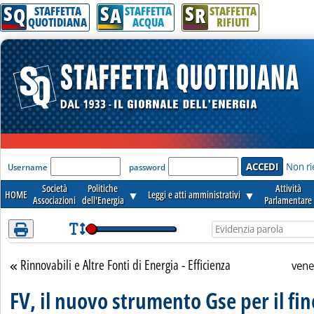
S
S
S
Attenzione! Esegui l'accesso per lèggere interamente la notizia.
Q
A
R
STAFFETTA
STAFFETTA
STAFFETTA
QUOTIDIANA
ACQUA
RIFIUTI
'Modulo Login per accedere'
Non ri
Username
password
Società
Politiche
Attività
HOME
▼
Leggi e atti amministrativi
▼
Associazioni
dell'Energia
Parlamentare
Rinnovabili e Altre Fonti di Energia - Efficienza
Torna alla sezione
vene
FV, il nuovo strumento Gse per il fin