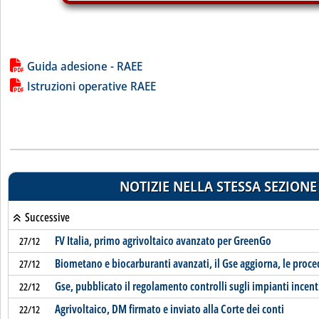
Lista allegati PDF alla notizia
Guida adesione - RAEE
Istruzioni operative RAEE
NOTIZIE NELLA STESSA SEZIONE
Successive
FV Italia, primo agrivoltaico avanzato per GreenGo
27/12
Biometano e biocarburanti avanzati, il Gse aggiorna, le proce
27/12
Gse, pubblicato il regolamento controlli sugli impianti incent
22/12
Agrivoltaico, DM firmato e inviato alla Corte dei conti
22/12