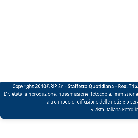
Copyright 2010
©RIP Srl -
Staffetta Quotidiana - Reg. Tri
E' vietata la riproduzione, ritrasmissione, fotocopia, immissione 
altro modo di diffusione delle notizie o ser
Rivista Italiana Petrol