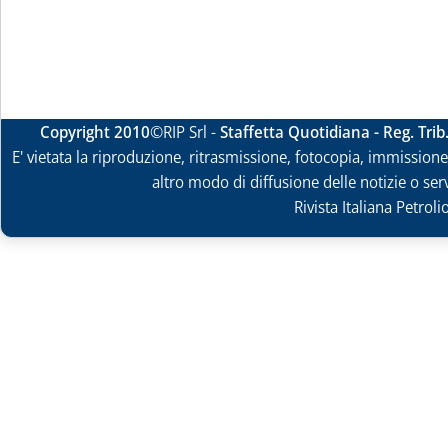
Copyright 2010
©RIP Srl -
Staffetta Quotidiana - Reg. Tri
E' vietata la riproduzione, ritrasmissione, fotocopia, immissione 
altro modo di diffusione delle notizie o ser
Rivista Italiana Petrol