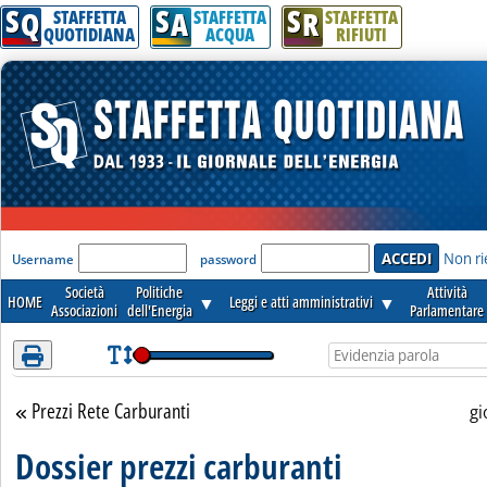
S
S
S
Attenzione! Esegui l'accesso per lèggere interamente la notizia.
Q
A
R
STAFFETTA
STAFFETTA
STAFFETTA
QUOTIDIANA
ACQUA
RIFIUTI
'Modulo Login per accedere'
Non ri
Username
password
Società
Politiche
Attività
HOME
▼
Leggi e atti amministrativi
▼
Associazioni
dell'Energia
Parlamentare
Prezzi Rete Carburanti
Torna alla sezione
gi
Dossier prezzi carburanti