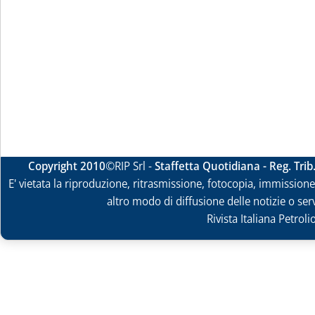
Copyright 2010
©RIP Srl -
Staffetta Quotidiana - Reg. Tri
E' vietata la riproduzione, ritrasmissione, fotocopia, immissione 
altro modo di diffusione delle notizie o ser
Rivista Italiana Petrol