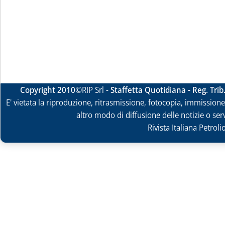
Copyright 2010
©RIP Srl -
Staffetta Quotidiana - Reg. Tri
E' vietata la riproduzione, ritrasmissione, fotocopia, immissione 
altro modo di diffusione delle notizie o ser
Rivista Italiana Petrol