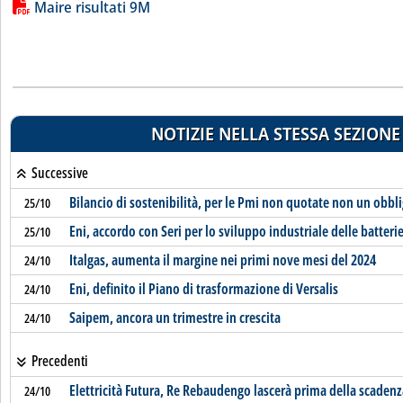
Lista allegati PDF alla notizia
Maire risultati 9M
NOTIZIE NELLA STESSA SEZIONE
Successive
Bilancio di sostenibilità, per le Pmi non quotate non un obbl
25/10
Eni, accordo con Seri per lo sviluppo industriale delle batteri
25/10
Italgas, aumenta il margine nei primi nove mesi del 2024
24/10
Eni, definito il Piano di trasformazione di Versalis
24/10
Saipem, ancora un trimestre in crescita
24/10
Precedenti
Elettricità Futura, Re Rebaudengo lascerà prima della scaden
24/10