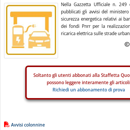
Nella Gazzetta Ufficiale n. 249
pubblicati gli avvisi del minister
sicurezza energetica relativi ai b
dei fondi Pnrr per la realizzazion
ricarica elettrica sulle strade urba
Soltanto gli
utenti abbonati alla Staffetta Quo
possono leggere interamente gli articoli
Richiedi un abbonamento di prova
Lista allegati PDF alla notizia
Avvisi colonnine