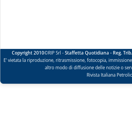
Copyright 2010
©RIP Srl -
Staffetta Quotidiana - Reg. Tri
E' vietata la riproduzione, ritrasmissione, fotocopia, immissione 
altro modo di diffusione delle notizie o ser
Rivista Italiana Petrol