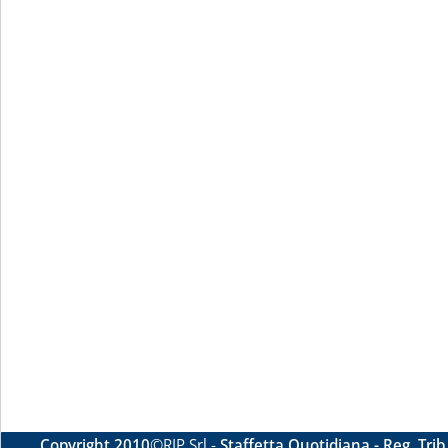
Copyright 2010
©RIP Srl -
Staffetta Quotidiana - Reg. Tri