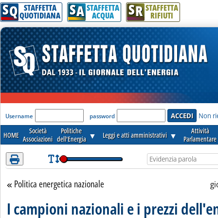
S
S
S
Q
A
R
STAFFETTA
STAFFETTA
STAFFETTA
QUOTIDIANA
ACQUA
RIFIUTI
'Modulo Login per accedere'
Non ri
Username
password
Società
Politiche
Attività
HOME
▼
Leggi e atti amministrativi
▼
Associazioni
dell'Energia
Parlamentare
Politica energetica nazionale
Torna alla sezione
gi
I campioni nazionali e i prezzi dell'e