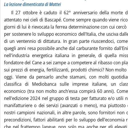
La lezione dimenticata di Mattei
Il 27 ottobre è caduto il 62° anniversario della morte d
attentato nei cieli di Bascapé. Come sempre quando viene rico
giorni di lui è rievocata la ferrea determinazione con cui cerc
per sostenere lo sviluppo economico dell'Italia, che usciva dall
di un ventennio di dittatura. In gran parte riuscendoci, come
quegli anni resa possibile anche dal carburante fornito dall'En
nell'industria energetica italiana in generale, di quella mi
fondatore del Cane a sei zampe a competere al ribasso con play
sui prezzi di energia, fertilizzanti, prodotti chimici? Non molto
oggi. Viene da pensarlo anche stamani, con molti quotidia
classifica di Mediobanca sulle imprese italiane, un clas
economico (tra non molto anch'essa compirà 60 anni). Come
nell'edizione 2024 nel gruppo di testa per fatturato e/o utili 
manifatturiere o dei servizi (avanzati o meno), ma piuttosto 
nostri campioni nazionali, in altre parole, sono fornitori non 
precondizioni, fattori abilitanti per lo sviluppo dell'economia
che nel frattempo langue, non solo ma anche per gli elevati 