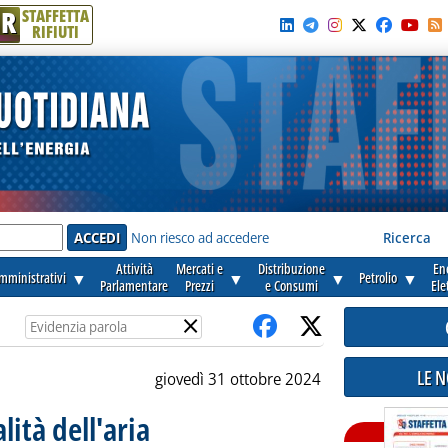
R
STAFFETTA
RIFIUTI
e'
Non riesco ad accedere
Ricerca
Attività
Mercati e
Distribuzione
En
amministrativi
▼
▼
▼
Petrolio
▼
Parlamentare
Prezzi
e Consumi
Ele
×
LE 
giovedì 31 ottobre 2024
lità dell'aria