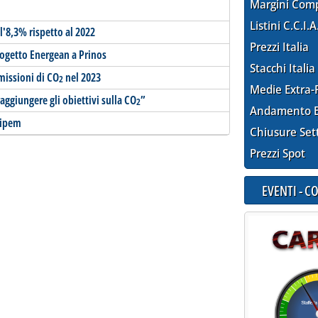
Margini Com
Listini C.C.I.A
l'8,3% rispetto al 2022
Prezzi Italia
progetto Energean a Prinos
Stacchi Italia
missioni di CO
nel 2023
2
Medie Extra-
raggiungere gli obiettivi sulla CO
”
2
Andamento E
aipem
Chiusure Set
Prezzi Spot
EVENTI - 