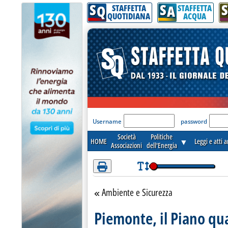
S
S
S
Attenzione! Esegui l'accesso per lèggere interamente la notizia.
Q
A
STAFFETTA
STAFFETTA
QUOTIDIANA
ACQUA
'Modulo Login per acceder
Username
password
Società
Politiche
HOME
▼
Leggi e atti 
Associazioni
dell'Energia
Ambiente e Sicurezza
Torna alla sezione
Piemonte, il Piano qua