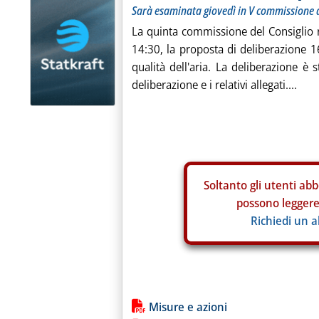
Sarà esaminata giovedì in V commissione d
La quinta commissione del Consiglio 
14:30, la proposta di deliberazione 16
qualità dell'aria. La deliberazione è 
deliberazione e i relativi allegati....
Soltanto gli
utenti abb
possono leggere 
Richiedi un 
Lista allegati PDF alla notiz
Misure e azioni