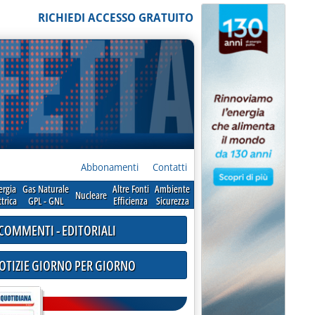
RICHIEDI ACCESSO GRATUITO
Abbonamenti
Contatti
ergia
Gas Naturale
Altre Fonti
Ambiente
Nucleare
ttrica
GPL - GNL
Efficienza
Sicurezza
COMMENTI - EDITORIALI
NOTIZIE GIORNO PER GIORNO