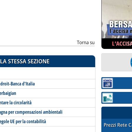
Torna su
L’ACCIS
LA STESSA SEZIONE
droit-Banca d'Italia
Sezione:
zerbaigian
Sezione: quotaz
tare la circolarità
agna per compensazioni ambientali
gole UE per la contabilità
STAFFETTA PRE
Prezzi Rete 