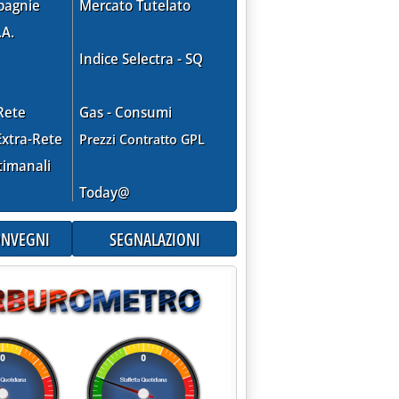
pagnie
Mercato Tutelato
.A.
Indice Selectra - SQ
Rete
Gas - Consumi
xtra-Rete
Prezzi Contratto GPL
timanali
Today@
CONVEGNI
SEGNALAZIONI