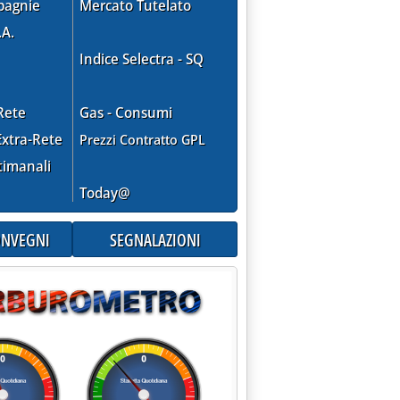
pagnie
Mercato Tutelato
.A.
Indice Selectra - SQ
Rete
Gas - Consumi
xtra-Rete
Prezzi Contratto GPL
timanali
Today@
CONVEGNI
SEGNALAZIONI