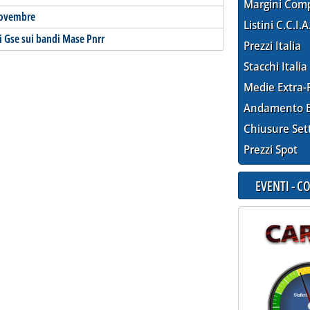
Margini Com
 novembre
Listini C.C.I.A
ni Gse sui bandi Mase Pnrr
Prezzi Italia
Stacchi Italia
Medie Extra-
Andamento E
Chiusure Set
Prezzi Spot
EVENTI - 