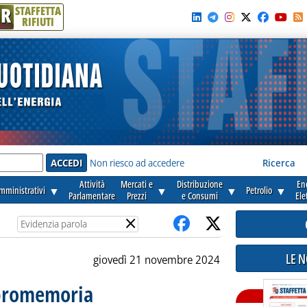
R
STAFFETTA
RIFIUTI
e'
Non riesco ad accedere
Ricerca
Attività
Mercati e
Distribuzione
En
amministrativi
▼
▼
▼
Petrolio
▼
Parlamentare
Prezzi
e Consumi
Ele
×
LE 
giovedì 21 novembre 2024
 promemoria