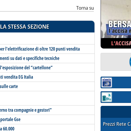
Torna su
LA STESSA SEZIONE
L’ACCIS
r l'elettrificazione di oltre 120 punti vendita
menti su dati e specifiche tecniche
ll'esposizione del “cartellone”
i vendita EG Italia
Sezione:
ulle carte
Sezione: quotaz
erno tra compagnie e gestori”
 portale Gse
STAFFETTA PRE
Prezzi Rete 
ta 60.000