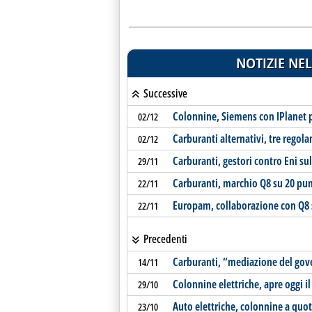
NOTIZIE NEL
Successive
Colonnine, Siemens con IPlanet pe
02/12
Carburanti alternativi, tre regola
02/12
Carburanti, gestori contro Eni su
29/11
Carburanti, marchio Q8 su 20 punt
22/11
Europam, collaborazione con Q8 s
22/11
Precedenti
Carburanti, “mediazione del gov
14/11
Colonnine elettriche, apre oggi il
29/10
Auto elettriche, colonnine a quo
23/10