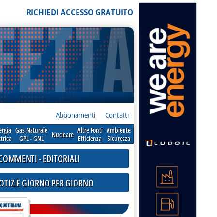
RICHIEDI ACCESSO GRATUITO
Abbonamenti
Contatti
ergia
Gas Naturale
Altre Fonti
Ambiente
Nucleare
ttrica
GPL - GNL
Efficienza
Sicurezza
COMMENTI - EDITORIALI
NOTIZIE GIORNO PER GIORNO