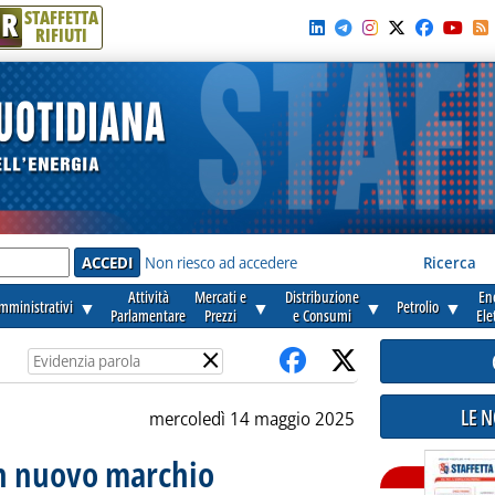
R
STAFFETTA
RIFIUTI
e'
Non riesco ad accedere
Ricerca
Attività
Mercati e
Distribuzione
En
amministrativi
▼
▼
▼
Petrolio
▼
Parlamentare
Prezzi
e Consumi
Ele
×
LE 
mercoledì 14 maggio 2025
un nuovo marchio