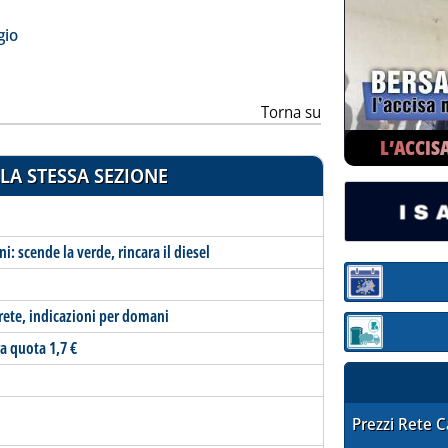
ia
gio
Torna su
L’ACCIS
LA STESSA SEZIONE
ni: scende la verde, rincara il diesel
Sezione:
-rete, indicazioni per domani
Sezione: quotaz
a quota 1,7 €
STAFFETTA PRE
Prezzi Rete 