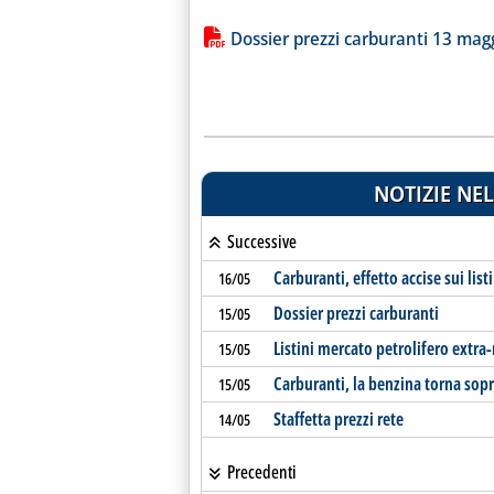
Lista allegati PDF alla notiz
Dossier prezzi carburanti 13 mag
NOTIZIE NEL
Successive
Carburanti, effetto accise sui listi
16/05
Dossier prezzi carburanti
15/05
Listini mercato petrolifero extra
15/05
Carburanti, la benzina torna sopr
15/05
Staffetta prezzi rete
14/05
Precedenti