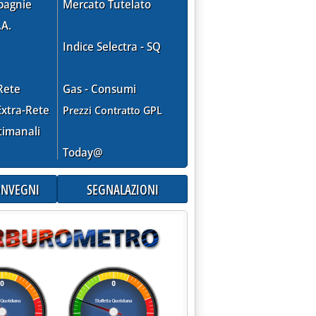
pagnie
Mercato Tutelato
.A.
Indice Selectra - SQ
Rete
Gas - Consumi
xtra-Rete
Prezzi Contratto GPL
timanali
Today@
CONVEGNI
SEGNALAZIONI