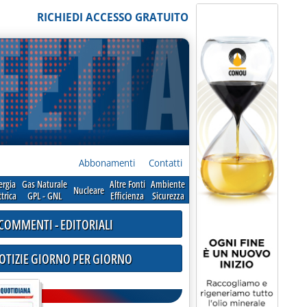
RICHIEDI ACCESSO GRATUITO
Abbonamenti
Contatti
ergia
Gas Naturale
Altre Fonti
Ambiente
Nucleare
ttrica
GPL - GNL
Efficienza
Sicurezza
COMMENTI - EDITORIALI
NOTIZIE GIORNO PER GIORNO