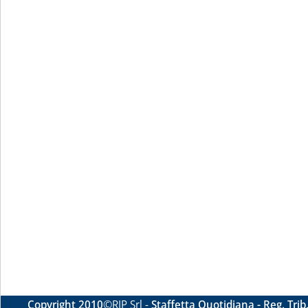
Copyright 2010
©RIP Srl -
Staffetta Quotidiana - Reg. Tri