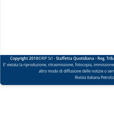
Copyright 2010
©RIP Srl -
Staffetta Quotidiana - Reg. Tri
E' vietata la riproduzione, ritrasmissione, fotocopia, immissione 
altro modo di diffusione delle notizie o ser
Rivista Italiana Petrol