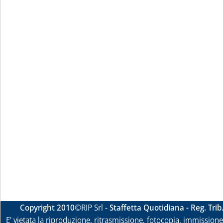
Copyright 2010
©RIP Srl -
Staffetta Quotidiana - Reg. Tri
E' vietata la riproduzione, ritrasmissione, fotocopia, immissione 