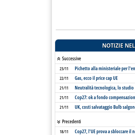
NOTIZIE NEL
Successive
Pichetto alla ministeriale per l'
23/11
Gas, ecco il price cap UE
22/11
Neutralità tecnologica, lo studio
21/11
Cop27: ok a fondo compensazione
21/11
UK, costi salvataggio Bulb salgon
21/11
Precedenti
Cop27, l'UE prova a sbloccare il 
18/11