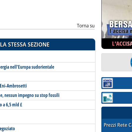
Torna su
L’ACCIS
LA STESSA SEZIONE
energia nell'Europa sudorientale
Sezione:
 Eni-Ambrosetti
, nessun impegno su stop fossili
Sezione: quotaz
o a 6,5 mld £
STAFFETTA PRE
Prezzi Rete 
negoziato