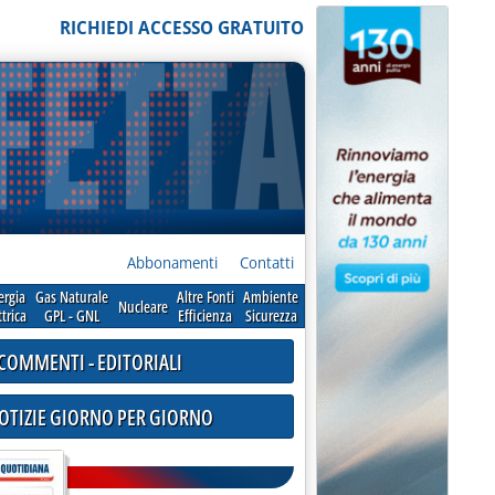
RICHIEDI ACCESSO GRATUITO
Abbonamenti
Contatti
ergia
Gas Naturale
Altre Fonti
Ambiente
Nucleare
ttrica
GPL - GNL
Efficienza
Sicurezza
COMMENTI - EDITORIALI
NOTIZIE GIORNO PER GIORNO