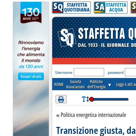
S
S
S
Attenzione! Esegui l'accesso per lèggere interamente la notizia.
Q
A
STAFFETTA
STAFFETTA
QUOTIDIANA
ACQUA
'Modulo Login per acceder
Username
password
Società
Politiche
HOME
▼
Leggi e atti 
Associazioni
dell'Energia
Politica energetica internazionale
Torna alla sezione
Transizione giusta, d