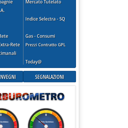
pagnie
Mercato Tutelato
.A.
Indice Selectra - SQ
Rete
Gas - Consumi
xtra-Rete
Prezzi Contratto GPL
timanali
Today@
CONVEGNI
SEGNALAZIONI