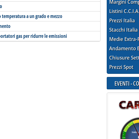
Margini Com
to
Listini C.C.I.A
o temperatura a un grado e mezzo
Prezzi Italia
amento
Stacchi Italia
rtatori gas per ridurre le emissioni
Medie Extra-
Andamento E
Chiusure Set
Prezzi Spot
EVENTI - 