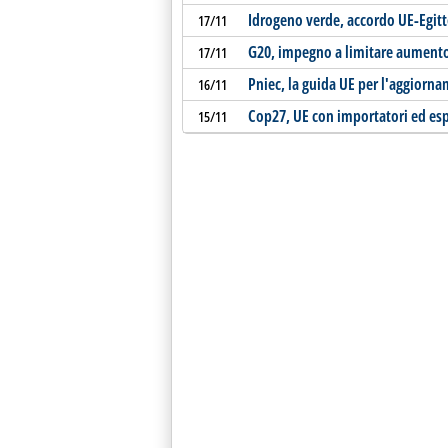
Idrogeno verde, accordo UE-Egit
17/11
G20, impegno a limitare aument
17/11
Pniec, la guida UE per l'aggiorn
16/11
Cop27, UE con importatori ed espo
15/11