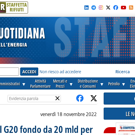
R
STAFFETTA
RIFIUTI
e'
Non riesco ad accedere
Ricerca
Attività
Mercati e
Distribuzione
En
amministrativi
▼
▼
▼
Petrolio
▼
Parlamentare
Prezzi
e Consumi
Ele
×
LE 
venerdì 18 novembre 2022
al G20 fondo da 20 mld per