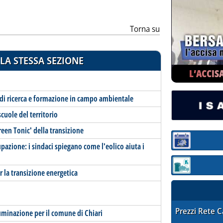
Torna su
LA STESSA SEZIONE
L’ACCIS
 di ricerca e formazione in campo ambientale
scuole del territorio
Green Tonic' della transizione
Sezione:
pazione: i sindaci spiegano come l'eolico aiuta i
Sezione: quotaz
 la transizione energetica
STAFFETTA PRE
Prezzi Rete 
luminazione per il comune di Chiari