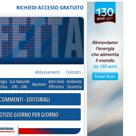
RICHIEDI ACCESSO GRATUITO
Abbonamenti
Contatti
ergia
Gas Naturale
Altre Fonti
Ambiente
Nucleare
ttrica
GPL - GNL
Efficienza
Sicurezza
COMMENTI - EDITORIALI
NOTIZIE GIORNO PER GIORNO