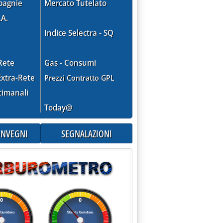
pagnie
Mercato Tutelato
.A.
Indice Selectra - SQ
Rete
Gas - Consumi
xtra-Rete
Prezzi Contratto GPL
timanali
Today@
CONVEGNI
SEGNALAZIONI