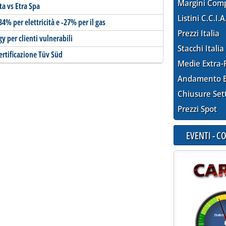
Margini Com
ta vs Etra Spa
Listini C.C.I.A
-34% per elettricità e -27% per il gas
Prezzi Italia
y per clienti vulnerabili
Stacchi Italia
ertificazione Tüv Süd
Medie Extra-
Andamento E
Chiusure Set
Prezzi Spot
EVENTI - 