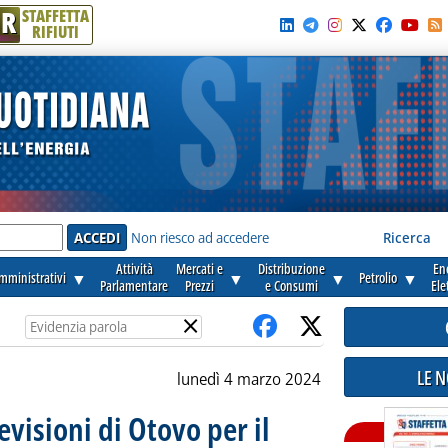
R
STAFFETTA
RIFIUTI
e'
Non riesco ad accedere
Ricerca
Attività
Mercati e
Distribuzione
En
amministrativi
▼
▼
▼
Petrolio
▼
Parlamentare
Prezzi
e Consumi
Ele
×
LE 
lunedì 4 marzo 2024
evisioni di Otovo per il