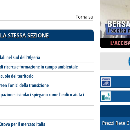
Torna su
LA STESSA SEZIONE
L’ACCIS
ali nel sud dell'Algeria
 di ricerca e formazione in campo ambientale
scuole del territorio
Sezione:
Green Tonic' della transizione
pazione: i sindaci spiegano come l'eolico aiuta i
Sezione: quotaz
STAFFETTA PRE
Prezzi Rete 
Otovo per il mercato Italia