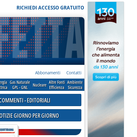
RICHIEDI ACCESSO GRATUITO
Abbonamenti
Contatti
ergia
Gas Naturale
Altre Fonti
Ambiente
Nucleare
ttrica
GPL - GNL
Efficienza
Sicurezza
COMMENTI - EDITORIALI
NOTIZIE GIORNO PER GIORNO