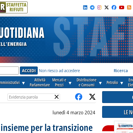
R
STAFFETTA
RIFIUTI
e'
Non riesco ad accedere
Ricerca
Attività
Mercati e
Distribuzione
En
amministrativi
▼
▼
▼
Petrolio
▼
Parlamentare
Prezzi
e Consumi
Ele
×
LE 
lunedì 4 marzo 2024
 insieme per la transizione