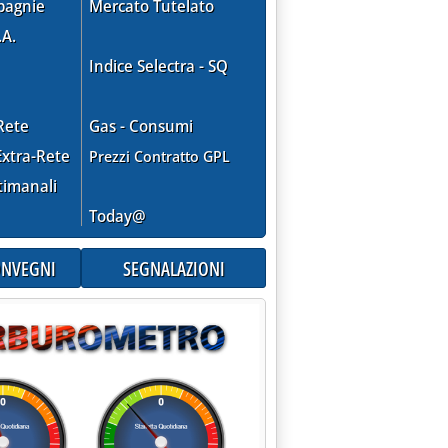
pagnie
Mercato Tutelato
.A.
Indice Selectra - SQ
Rete
Gas - Consumi
xtra-Rete
Prezzi Contratto GPL
timanali
Today@
CONVEGNI
SEGNALAZIONI