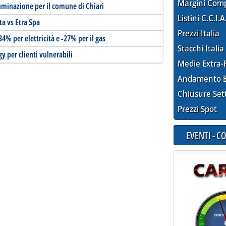
Margini Com
luminazione per il comune di Chiari
Listini C.C.I.A
ta vs Etra Spa
Prezzi Italia
-34% per elettricità e -27% per il gas
Stacchi Italia
y per clienti vulnerabili
Medie Extra-
Andamento E
Chiusure Set
Prezzi Spot
EVENTI - 