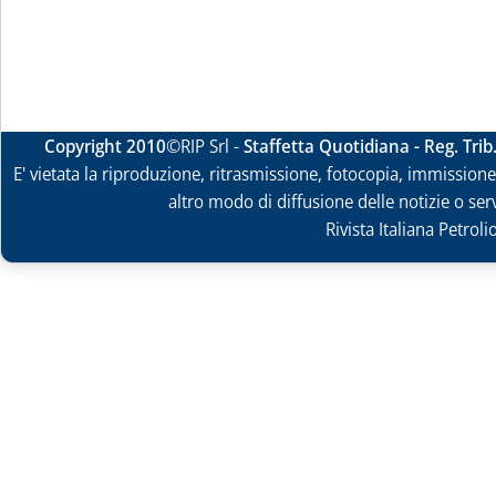
Copyright 2010
©RIP Srl -
Staffetta Quotidiana - Reg. Tri
E' vietata la riproduzione, ritrasmissione, fotocopia, immissione 
altro modo di diffusione delle notizie o ser
Rivista Italiana Petrol