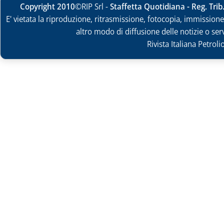
Copyright 2010
©RIP Srl -
Staffetta Quotidiana - Reg. Tri
E' vietata la riproduzione, ritrasmissione, fotocopia, immissione 
altro modo di diffusione delle notizie o ser
Rivista Italiana Petrol