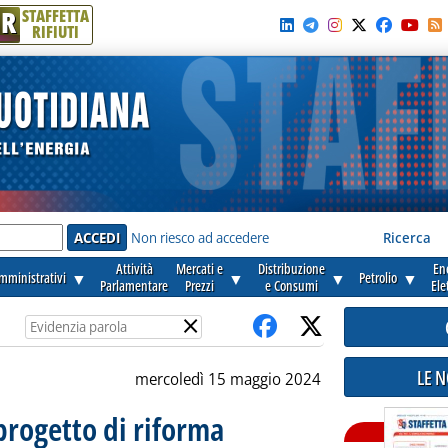
R
STAFFETTA
RIFIUTI
e'
Non riesco ad accedere
Ricerca
Attività
Mercati e
Distribuzione
En
amministrativi
▼
▼
▼
Petrolio
▼
Parlamentare
Prezzi
e Consumi
Ele
×
LE 
mercoledì 15 maggio 2024
rogetto di riforma