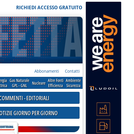
RICHIEDI ACCESSO GRATUITO
Abbonamenti
Contatti
ergia
Gas Naturale
Altre Fonti
Ambiente
Nucleare
ttrica
GPL - GNL
Efficienza
Sicurezza
COMMENTI - EDITORIALI
NOTIZIE GIORNO PER GIORNO