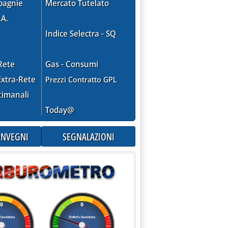
pagnie
Mercato Tutelato
.A.
Indice Selectra - SQ
Rete
Gas - Consumi
xtra-Rete
Prezzi Contratto GPL
timanali
Today@
CONVEGNI
SEGNALAZIONI