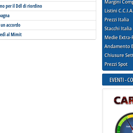
Margini Com
no per il Ddl di riordino
Listini C.C.I.A
Spagna
Prezzi Italia
r un accordo
Stacchi Italia
edì al Mimit
Medie Extra-
Andamento E
Chiusure Set
Prezzi Spot
EVENTI - 