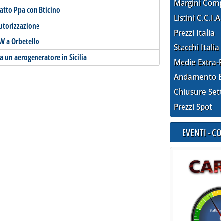
Margini Com
ratto Ppa con Bticino
Listini C.C.I.A
autorizzazione
Prezzi Italia
MW a Orbetello
Stacchi Italia
 un aerogeneratore in Sicilia
Medie Extra-
Andamento E
Chiusure Set
Prezzi Spot
EVENTI - 