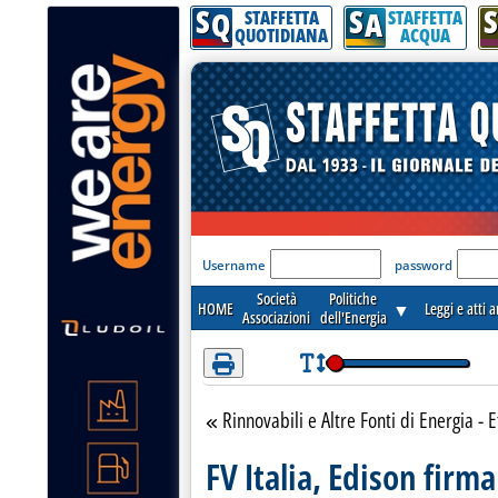
S
S
S
Attenzione! Esegui l'accesso per lèggere interamente la notizia.
Q
A
STAFFETTA
STAFFETTA
QUOTIDIANA
ACQUA
'Modulo Login per acceder
Username
password
Società
Politiche
HOME
▼
Leggi e atti 
Associazioni
dell'Energia
Rinnovabili e Altre Fonti di Energia - E
Torna alla sezione
FV Italia, Edison firm