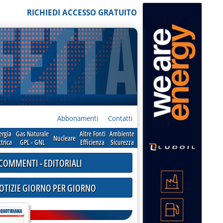
RICHIEDI ACCESSO GRATUITO
Abbonamenti
Contatti
ergia
Gas Naturale
Altre Fonti
Ambiente
Nucleare
ttrica
GPL - GNL
Efficienza
Sicurezza
COMMENTI - EDITORIALI
NOTIZIE GIORNO PER GIORNO