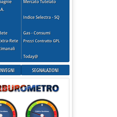
pagnie
Mercato Tutelato
.A.
Indice Selectra - SQ
Rete
Gas - Consumi
xtra-Rete
Prezzi Contratto GPL
timanali
Today@
CONVEGNI
SEGNALAZIONI