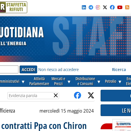
R
STAFFETTA
RIFIUTI
e'
Non riesco ad accedere
Ricerca
Attività
Mercati e
Distribuzione
En
amministrativi
▼
▼
▼
Petrolio
▼
Parlamentare
Prezzi
e Consumi
Ele
×
LE 
fficienza
mercoledì 15 maggio 2024
a contratti Ppa con Chiron