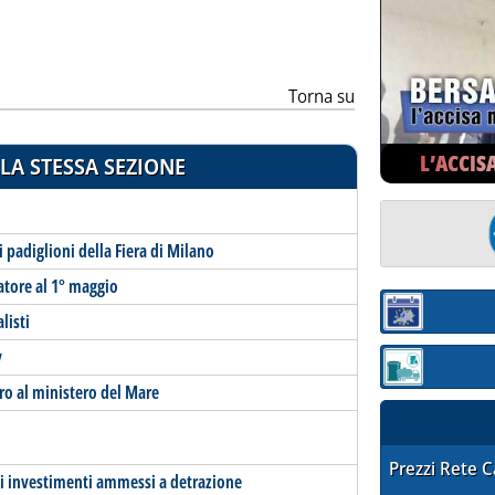
Torna su
L’ACCIS
LA STESSA SEZIONE
 padiglioni della Fiera di Milano
atore al 1° maggio
Sezione:
listi
v
Sezione: quotaz
ro al ministero del Mare
STAFFETTA PRE
Prezzi Rete 
li investimenti ammessi a detrazione