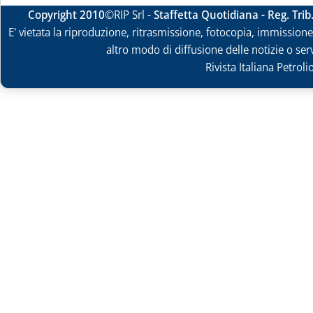
Copyright 2010
©RIP Srl -
Staffetta Quotidiana - Reg. Tri
E' vietata la riproduzione, ritrasmissione, fotocopia, immissione 
altro modo di diffusione delle notizie o ser
Rivista Italiana Petrol