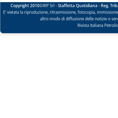
Copyright 2010
©RIP Srl -
Staffetta Quotidiana - Reg. Tri
E' vietata la riproduzione, ritrasmissione, fotocopia, immissione 
altro modo di diffusione delle notizie o ser
Rivista Italiana Petrol