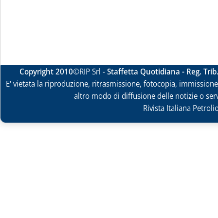
Copyright 2010
©RIP Srl -
Staffetta Quotidiana - Reg. Tri
E' vietata la riproduzione, ritrasmissione, fotocopia, immissione 
altro modo di diffusione delle notizie o ser
Rivista Italiana Petrol