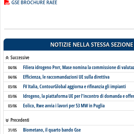
Lista allegati PDF alla notizia
GSE BROCHURE RAEE
NOTIZIE NELLA STESSA SEZIONE
Successive
Filiera idrogeno Pnrr, Mase nomina la commissione di valuta
04/06
Efficienza, le raccomandazioni UE sulla direttiva
04/06
FV Italia, ContourGlobal aggiorna e rifinanzia gli impianti
03/06
Idrogeno, la piattaforma UE per l'incontro di domanda e offe
03/06
Eolico, Rwe avvia i lavori per 53 MW in Puglia
03/06
Precedenti
Biometano, il quarto bando Gse
31/05