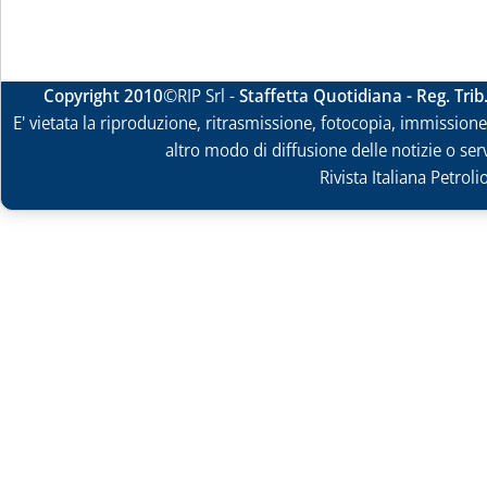
Copyright 2010
©RIP Srl -
Staffetta Quotidiana - Reg. Tri
E' vietata la riproduzione, ritrasmissione, fotocopia, immissione 
altro modo di diffusione delle notizie o ser
Rivista Italiana Petrol